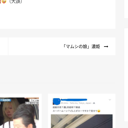
（大誤）
「マムシの娘」濃姫