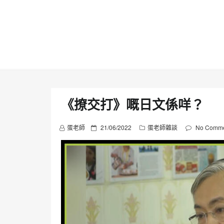
Skip
to
content
《撩交打》嘅日文係咩？
P
蛋老師
21/06/2022
蛋老師雜談
No Comme
o
s
t
e
d
o
n