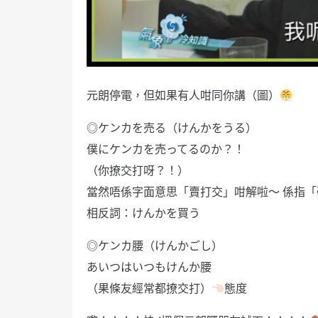
元朗停電，但如果有人咁同你講（圖）
◎ケンカを売る（けんかをうる）
僕にケンカを売ってるのか？！
（你撩交打呀？！）
當然唔係字面意思「賣打交」咁解啦～ 係指
相反詞：けんかを買う
◎ケンカ腰（けんかごし）
あいつはいつもけんか腰
（果條友經常都撩交打）
態度