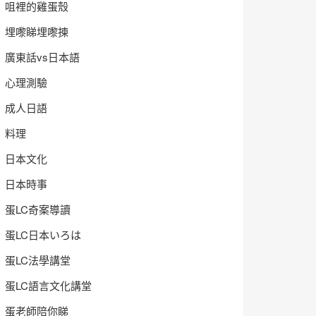
咀裡的雞蛋殼
埋嚟睇埋嚟揀
廣東話vs日本語
心理測驗
成人日語
料理
日本文化
日本時事
蛋LC奇案導讀
蛋LC日本いろは
蛋LC法學講堂
蛋LC語言文化講堂
蛋老師陪你睇