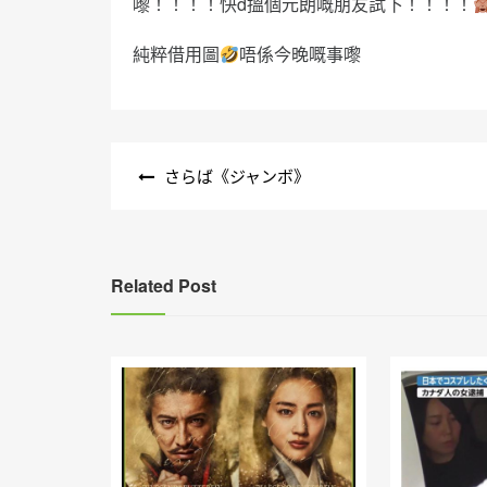
嚟！！！！快d搵個元朗嘅朋友試下！！！！
純粹借用圖
唔係今晚嘅事嚟
文
さらば《ジャンボ》
章
導
覽
Related Post