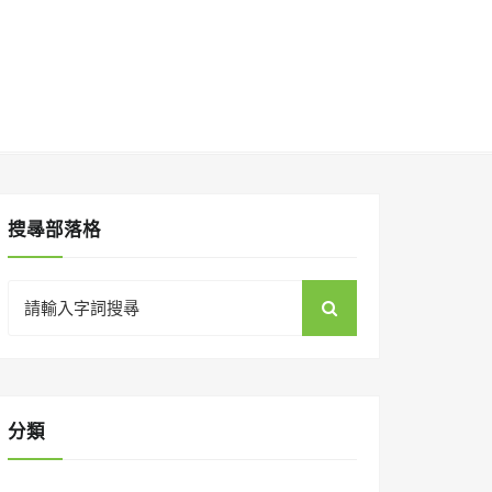
搜㝷部落格
Search
for:
分類