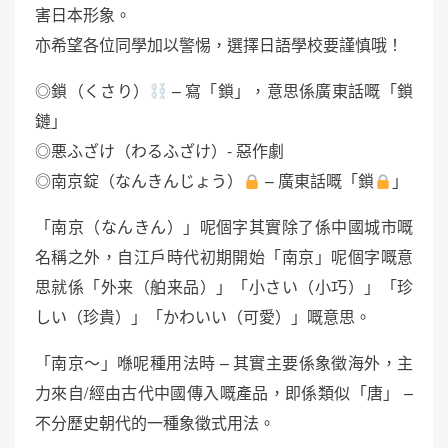
害日本形象。
亦希望各位同學加以警惕，選擇日語學校要謹慎哦！
◎鎖（くさり）
– 寫「鎖」，意思係廣東話嘅「鎖
鏈」
◎悪ふざけ（わるふざけ）- 惡作劇
◎南京錠（なんきんじょう）
– 廣東話嘅「鎖
」
「南京（なんきん）」呢個字其實除了係中國城市嘅
名稱之外，自江戶時代初期開始「南京」呢個字嘅意
思就係「外来（舶来品）」「小さい（小巧）」「珍
しい（珍貴）」「かわいい（可愛）」嘅意思。
「南京～」喺呢種用法時 – 其實主要係象徵海外，主
力來自/經由古代中國傳入嘅產品，即係類似「唐」 –
不分歷史朝代的一種象徵式用法。