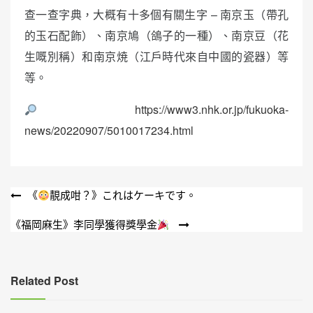
查一查字典，大概有十多個有關生字 – 南京玉（帶孔
的玉石配飾）、南京鳩（鴿子的一種）、南京豆（花
生嘅別稱）和南京焼（江戶時代來自中國的瓷器）等
等。
https://www3.nhk.or.jp/fukuoka-
news/20220907/5010017234.html
文
《
靚成咁？》これはケーキです。
章
《福岡麻生》李同學獲得獎學金
導
覽
Related Post