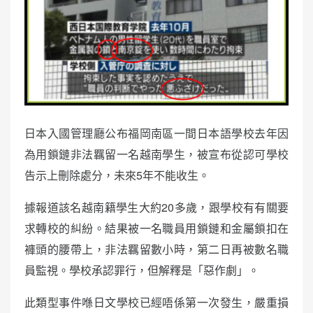
日本入國管理廳公布福岡南區一間日本語學校去年因
為用鎖鏈非法羈留一名越南學生，被宣布從認可學校
告示上刪除處分，未來5年不能收生。
據報道該名越南籍學生大約20多歲，跟學校有有關要
求轉校的糾紛。結果被一名職員用鎖鏈和金屬鎖扣在
褲頭的腰帶上，非法羈留數小時，第二日再被數名職
員監視。學校承認罪行，但解釋是「惡作劇」。
此類型事件喺日文學校已經唔係第一次發生，嚴重損