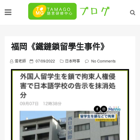
Skip
to
content
福岡《鐵鏈鎖留學生事件》
P
蛋老師
07/09/2022
日本時事
No Comments
o
s
t
e
d
o
n