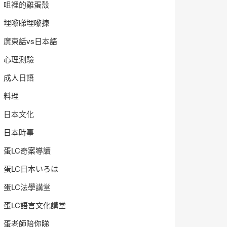
咀裡的雞蛋殼
埋嚟睇埋嚟揀
廣東話vs日本語
心理測驗
成人日語
料理
日本文化
日本時事
蛋LC奇案導讀
蛋LC日本いろは
蛋LC法學講堂
蛋LC語言文化講堂
蛋老師陪你睇