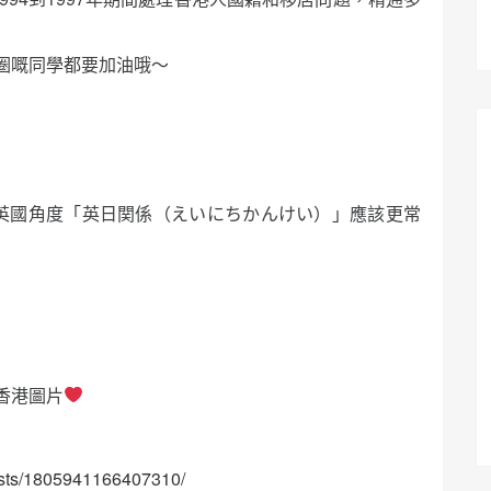
圈嘅同學都要加油哦～
從英國角度「英日関係（えいにちかんけい）」應該更常
香港圖片
osts/1805941166407310/