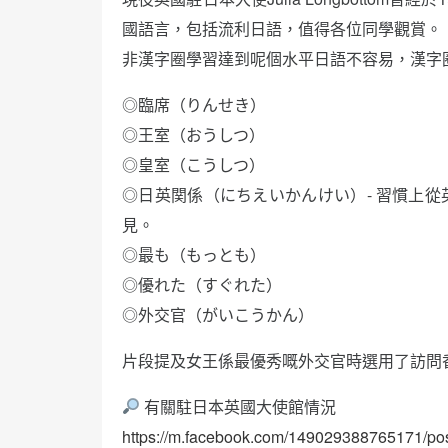
國語言，包括流利日語，值得各位同學觀賞。
非漢字圈學習達到呢個水平日語不容易，漢字
◎臨席（りんせき）
◎王室（おうしつ）
◎皇室（こうしつ）
◎日英関係（にちえいかんけい）- 習慣上
見。
◎最も（もっとも）
◎優れた（すぐれた）
◎外交官（がいこうかん）
片段提及女王係最優秀嘅外交官時選用了訪問
有關駐日本英國大使館情況
https://m.facebook.com/149029388765171/p