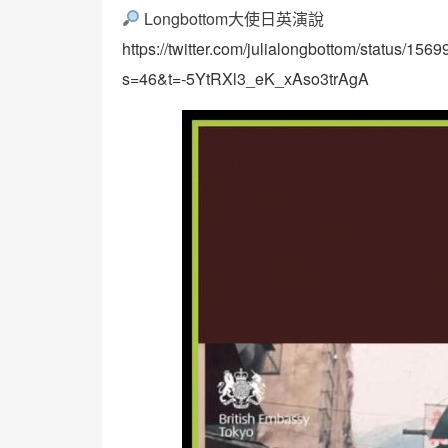
Longbottom大使日英演說
https://twitter.com/julialongbottom/status/1
s=46&t=-5YtRXl3_eK_xAso3trAgA