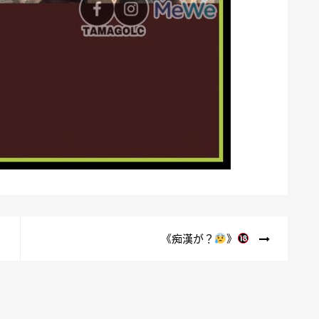
《痴漢が？
》