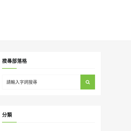
搜㝷部落格
Search
for:
分類