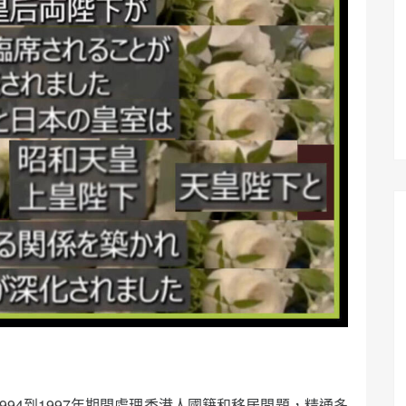
曾經於1994到1997年期間處理香港人國籍和移居問題，精通多