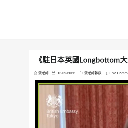
Skip
to
content
《駐日本英國Longbotto
P
蛋老師
16/09/2022
蛋老師雜談
No Comme
o
s
t
e
d
o
n