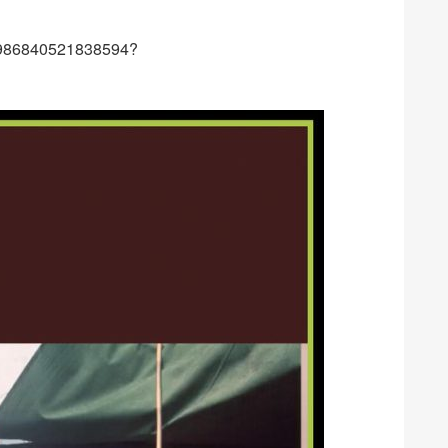
569986840521838594?