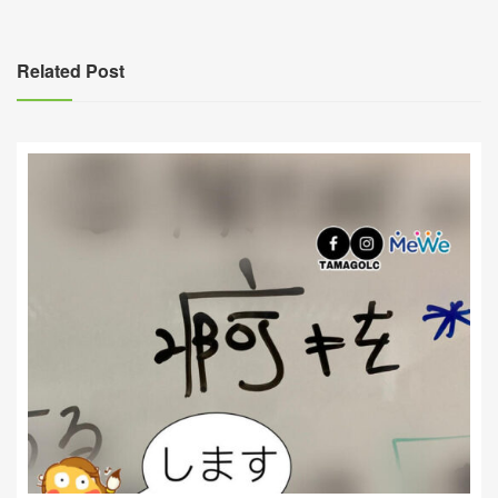
導
覽
Related Post