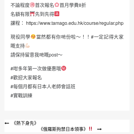
不論程度
首次報名
首月學費8折
名額有限
先到先得
課程：
https://www.tamago.edu.hk/course/regular.php
現役同學
當然都有你哋份啦～！！#一定記得大家
嘅支持
請保持留意我哋嘅post～
#咁多年第一次做優惠哦
#歡迎大家報名
#每個月都有日本人老師會話班
#實戰訓練
文
《熱下身先》
《俄羅斯拘禁日本領事》
章