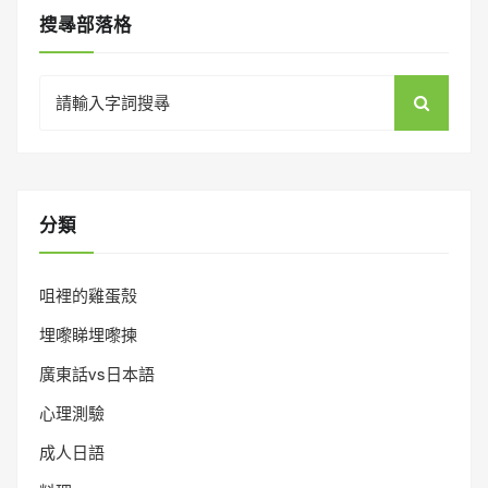
搜㝷部落格
Search
for:
分類
咀裡的雞蛋殼
埋嚟睇埋嚟揀
廣東話vs日本語
心理測驗
成人日語