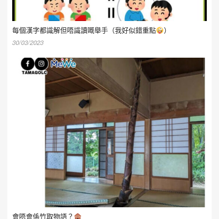
每個漢字都識解但唔識讀嘅舉手（我好似錯重點
）
30/03/2023
會唔會係竹取物語？