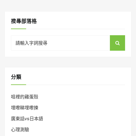
搜㝷部落格
Search
for:
分類
咀裡的雞蛋殼
埋嚟睇埋嚟揀
廣東話vs日本語
心理測驗