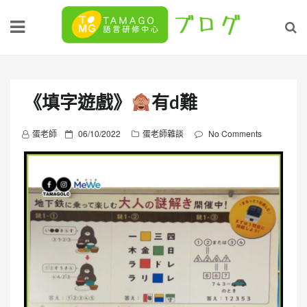
Skip
to
content
《填字遊戲》
有d難
P
蛋老師
06/10/2022
蛋老師雜談
No Comments
o
s
t
e
d
o
n