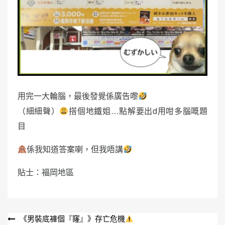
用完一大輪腦，最後發覺係廣告嚟
（細細聲）
搭個地鐵姐…點解要出d用咁多腦嘅題
目
係我知道答案喇，但我唔講
貼士：福岡地區
文
《男裝底褲個『窿』》存亡危機