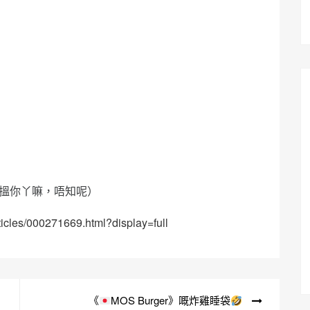
」
搵你丫嘛，唔知呢）
rticles/000271669.html?display=full
《
MOS Burger》嘅炸雞睡袋