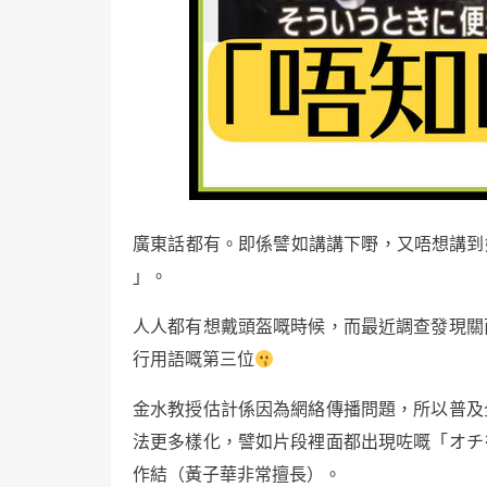
廣東話都有。即係譬如講講下嘢，又唔想講到好
」。
人人都有想戴頭盔嘅時候，而最近調查發現關
行用語嘅第三位
金水教授估計係因為網絡傳播問題，所以普及
法更多樣化，譬如片段裡面都出現咗嘅「オチ
作結（黃子華非常擅長）。