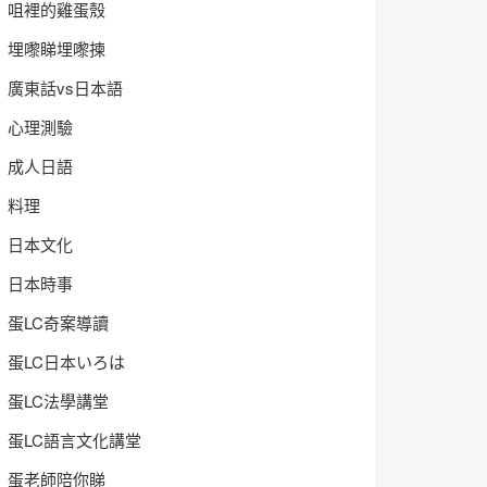
咀裡的雞蛋殼
埋嚟睇埋嚟揀
廣東話vs日本語
心理測驗
成人日語
料理
日本文化
日本時事
蛋LC奇案導讀
蛋LC日本いろは
蛋LC法學講堂
蛋LC語言文化講堂
蛋老師陪你睇