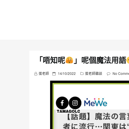
Skip
to
content
「唔知呢
」呢個魔法用語
P
蛋老師
14/10/2022
蛋老師雜談
No Comme
o
s
t
e
d
o
n