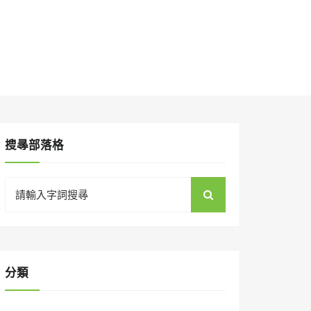
搜㝷部落格
Search
for:
分類