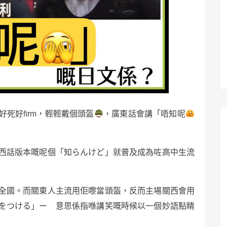
死好firm，輕輕戴個頭盔
，廣東話會講「唔知呢
西話版本嘅呢個「知らんけど」就普及成為咗高中生流
全國。而關東人主流用佢嚟當頭盔，反而主場關西會用
をつける」ー 意思係指喺講笑嘅時候以一個妙語點睛