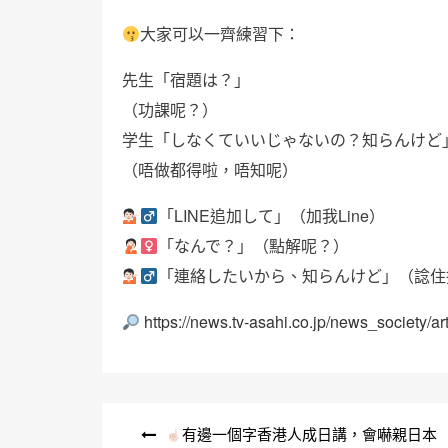
大家可以一齊練習下：
先生「宿題は？」
（功課呢？）
学生「しなくていいじゃないの？知らんけど
（唔做都得啦，唔知呢）
「LINE追加して」（加我Line）
「なんで？」（點解呢？）
「連絡したいから、知らんけど」（諗住
https://news.tv-asahi.co.jp/news_society/a
文
有邊一個字香港人成日講，會嚇親日本