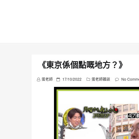
Skip
to
content
《東京係個點嘅地方？》
P
蛋老師
17/10/2022
蛋老師雜談
No Comme
o
s
t
e
d
o
n