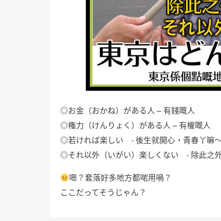
◎お金（おかね）がある人 – 有錢嘅人
◎権力（けんりょく）がある人 – 有權嘅人
◎若ければ楽しい - 後生就開心，青春丫嘛
◎それ以外（いがい）楽しくない - 除此之
嗯？套落好多地方都啱用喎？
ここだってそうじゃん？