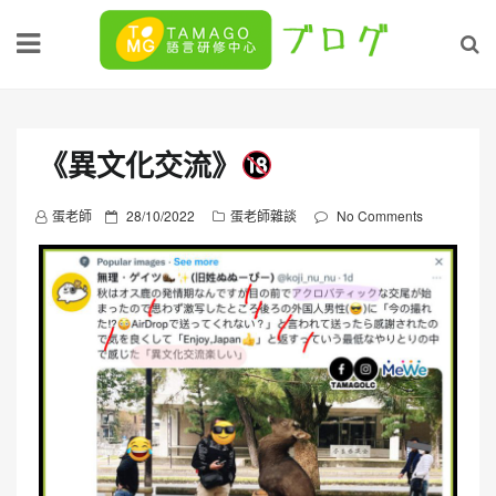
Skip
to
content
《異文化交流》
P
蛋老師
28/10/2022
蛋老師雜談
No Comments
o
s
t
e
d
o
n