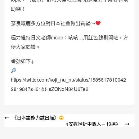
助㗎！
奈良嘅鹿多方位對日本社會做出貢獻～
極力維持日文老師mode：咳咳…用紅色線𠝹開咗，方
便大家閱讀。
番號如下↓
https://twitter.com/koji_nu_nu/status/1585617810042
281984?s=61&t=sZONoN84U6Te2
文
《日本語能力試出貓》
《安慰挫折中嘅人 – 10選》
章
導