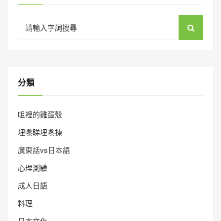
Search
for:
分類
咀裡的雞蛋殼
埋嚟睇埋嚟揀
廣東話vs日本語
心理測驗
成人日語
料理