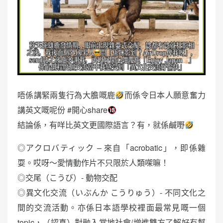
唔係講緊兩隻行為大膽嘅鹿
而係令日本人願意奮力
講英文嘅呢份 #開心share
結論係，有咩比英文更國際語言？有，就係鹹嘢
◎アクロバティック – 來自「acrobatic」，即係雜
耍。哎呀～愛情動作片不只限於人類㗎嘛！
◎交尾（こうび）- 動物交配
◎異文化交流（いぶんか こうりゅう）- 不同文化之
間的交流活動。亦係日本語學校裡面最常見嘅一個
topic，（認真）對融入當地社會/增進雙方了解好有幫