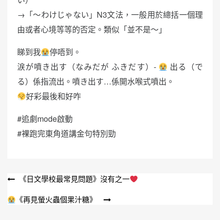
→「〜わけじゃない」N3文法，一般用於總括一個理
由或者心境等等的否定。類似「並不是～」
睇到我
停唔到。
涙が噴き出す（なみだが ふきだす）-
出る（で
る）係指流出。噴き出す…係開水喉式噴出。
好彩最後和好咋
#追劇mode啟動
#裸跑完東角道講金句特別勁
文
《日文學校最常見問題》沒有之一
章
《再見螢火蟲個果汁糖》
導