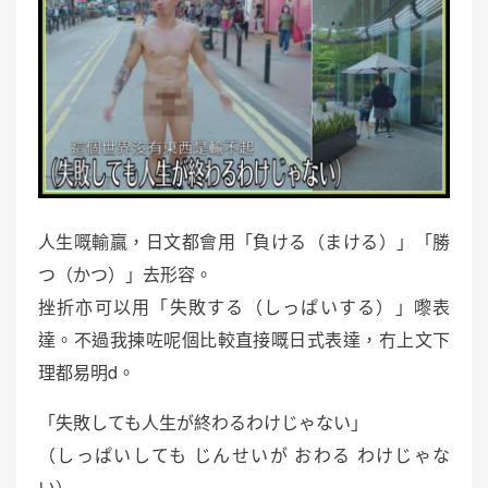
人生嘅輸贏，日文都會用「負ける（まける）」「勝
つ（かつ）」去形容。
挫折亦可以用「失敗する（しっぱいする）」嚟表
達。不過我揀咗呢個比較直接嘅日式表達，冇上文下
理都易明d。
「失敗しても人生が終わるわけじゃない」
（しっぱいしても じんせいが おわる わけじゃな
い）