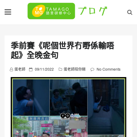
Skip
to
content
季前賽《呢個世界冇嘢係輸唔
起》全晚金句
P
蛋老師
09/11/2022
蛋老師陪你睇
No Comments
o
s
t
e
d
o
n