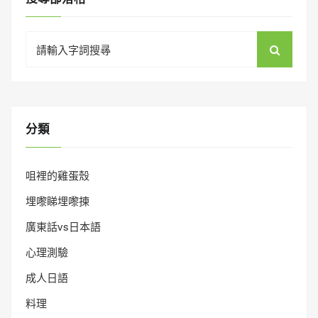
Search
for:
分類
咀裡的雞蛋殼
埋嚟睇埋嚟揀
廣東話vs日本語
心理測驗
成人日語
料理