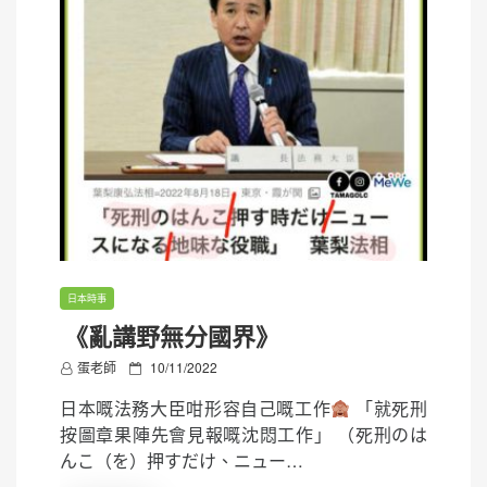
日本時事
《亂講野無分國界》
P
蛋老師
10/11/2022
o
日本嘅法務大臣咁形容自己嘅工作
「就死刑
s
按圖章果陣先會見報嘅沈悶工作」 （死刑のは
t
んこ（を）押すだけ、ニュー…
e