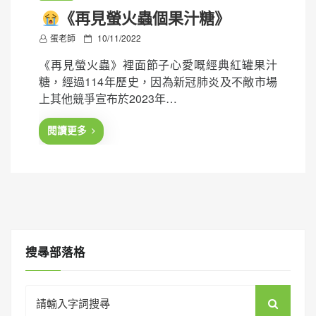
《再見螢火蟲個果汁糖》
P
蛋老師
10/11/2022
o
《再見螢火蟲》裡面節子心愛嘅經典紅罐果汁
s
糖，經過114年歷史，因為新冠肺炎及不敵市場
t
上其他競爭宣布於2023年…
e
d
閱讀更多
o
n
搜㝷部落格
Search
for: