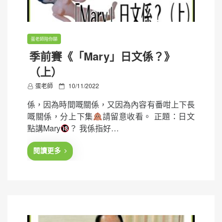
蛋老師陪你睇
季前賽《「Mary」日文係？》
（上）
P
蛋老師
10/11/2022
o
係，因為時間嘅關係，又因為內容有番咁上下長
s
嘅關係，分上下集
請留意收看。 正題：日文
t
點講Mary
？ 我係指好…
e
d
閱讀更多
o
n