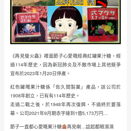
《再見螢火蟲》裡面節子心愛嘅經典紅罐果汁糖，經
過114年歷史，因為新冠肺炎及不敵市場上其他競爭
宣布於2023年1月20日停產。
紅色罐嘅果汁糖係「佐久間製菓」產品，該公司於
1908年創立，已有有114年歷史。
走過二戰之後，於1948年再次復興，不過終於要落
幕。公司2021年9月期赤字達到1億5,173万円…
節子一直都心愛嘅果汁糖
再見喇…諗起都眼濕濕