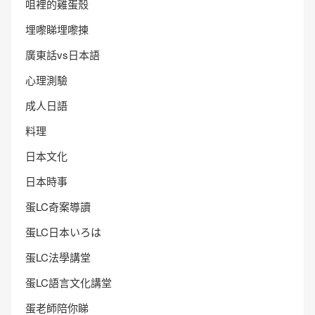
咀裡的雞蛋殼
埋嚟睇埋嚟揀
廣東話vs日本語
心理測驗
成人日語
料理
日本文化
日本時事
蛋LC奇案導讀
蛋LC日本いろは
蛋LC法學講堂
蛋LC語言文化講堂
蛋老師陪你睇