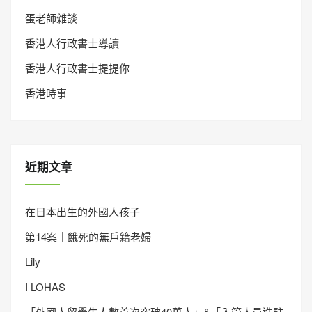
蛋老師雜談
香港人行政書士導讀
香港人行政書士提提你
香港時事
近期文章
在日本出生的外國人孩子
第14案｜餓死的無戶籍老婦
Lily
I LOHAS
「外國人留學生人數首次突破40萬人」&「入管人員進駐