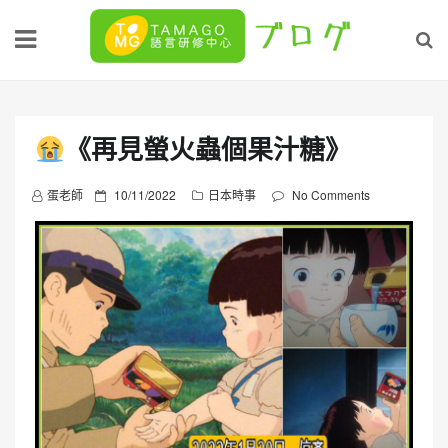
Skip
to
content
《再見螢火蟲個果汁糖》
P
蛋老師
10/11/2022
日本時事
No Comments
o
s
t
e
d
o
n