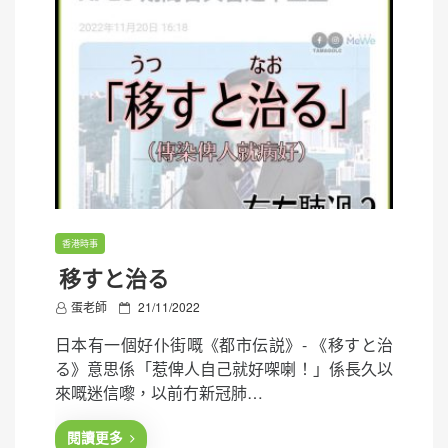
香港時事
移すと治る
P
蛋老師
21/11/2022
o
日本有一個好仆街嘅《都市伝説》- 《移すと治
s
る》意思係「惹俾人自己就好㗎喇！」係長久以
t
來嘅迷信嚟，以前冇新冠肺…
e
d
閱讀更多