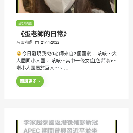
蛋老師雜談
《蛋老師的日常》
P
蛋老師
21/11/2022
o
今日發現我哋d老師來自2個國家….咳咳⋯大
s
人國同小人國。 咳咳⋯其中一條女(紅色箭嘴)⋯
t
喺小人國屬於巨人⋯。…
e
d
閱讀更多
o
n