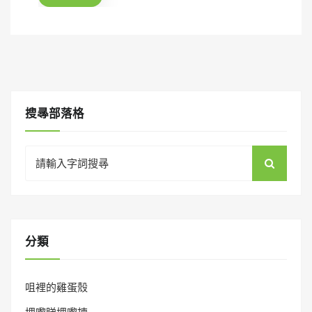
o
n
搜㝷部落格
Search
for:
分類
咀裡的雞蛋殼
埋嚟睇埋嚟揀