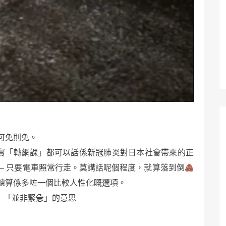
可免則免。
實「轉網課」都可以話係新冠肺炎對日本社會帶來的正
– 只要電車照常行走。莫講話呢個程度，就算落到倒
總算係多咗一個比較人性化嘅選項。
須」「並非緊急」的意思