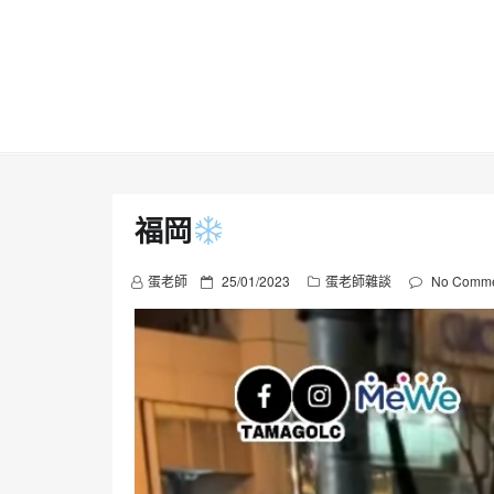
Skip
to
content
福岡
P
蛋老師
25/01/2023
蛋老師雜談
No Comme
o
s
t
e
d
o
n