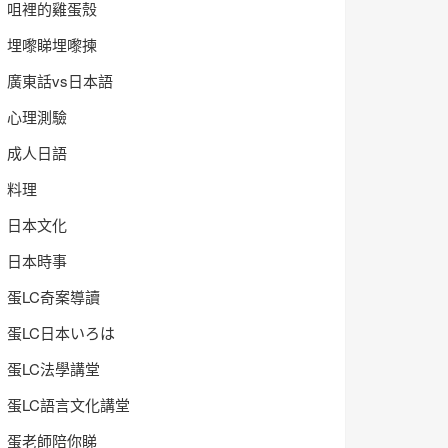
咀裡的雞蛋殼
埋嚟睇埋嚟揀
廣東話vs日本語
心理測驗
成人日語
料理
日本文化
日本時事
蛋LC奇案導讀
蛋LC日本いろは
蛋LC法學講堂
蛋LC語言文化講堂
蛋老師陪你睇