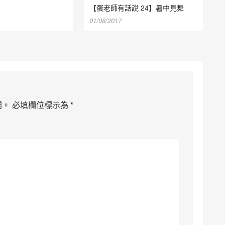
【蛋老師有話說 24】暑中見舞
01/08/2017
開。
必填欄位標示為
*