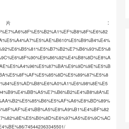
片：
videos/%E7%A6%8F%E5%B2%A1%EF%B8%8F%E6%82
A%E5%A4%A7%E5%AE%B610%E5%B9%B4%E4%
%92%E6%B5%81%E5%B7%B2%E7%B6%93%E5%8
%9C%E6%8F%90%E9%86%92%E4%B8%8D%E8%A
%AE%E5%A4%96%E5%87%BA%E9%9D%9E%E5%B
BA%E5%8F%AF%E5%85%8D%E5%89%87%E5%8
A%84%E5%AD%B8%E6%A0%A1%E6%98%8E%E5
94%B9%E4%BB%A5%E7%B6%B2%E4%B8%8A%E
%AA%B2%E5%85%B6%E5%AF%A6%E8%BD%89%
5%8F%AF%E4%BB%A5%E8%A9%B1%E4%BF%82
E7%82%8E%E5%B0%8D%E6%97%A5%E6%9C%AC
BE%86/745442363345501/