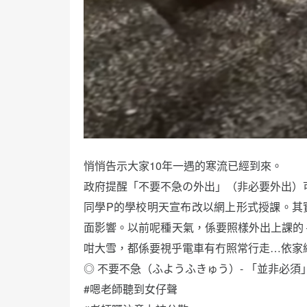
悄悄告示大家10年一遇的寒流已經到來。
政府提醒「不要不急の外出」（非必要外出）
同學P的學校明天宣布改以網上形式授課。其
面影響。以前呢種天氣，係要照樣外出上課的 
咁大雪，都係要視乎電車有冇照常行走…依家
◎ 不要不急（ふようふきゅう）- 「並非必
#嗯老師聽到女仔聲