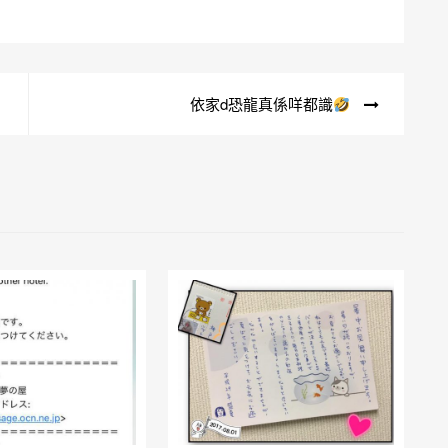
依家d恐龍真係咩都識