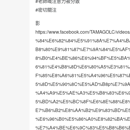
#老師嘅注意力被分散
#密切關注
影
https://www.facebook.com/TAMAGOLC/
%84%E6%82%84%E5%91%8A%E7%A4%B
B8%80%E9%81%87%E7%9A%84%E5%AF
8%B0%E4%BE%86%E6%94%BF%E5%BA
6%81%E4%B8%8D%E6%80%A5%E3%81
F%85%E8%A6%81%E5%A4%96%E5%87%
5%8D%E5%90%8C%E5%AD%B8p%E7%9
%A4%A9%E5%AE%A3%E5%B8%83%E6%
5%BD%A2%E5%BC%8F%E6%8E%88%E8
E7%B6%B2%E8%AA%B2%E9%83%BD%E
%E6%96%B0%E5%86%A0%E8%82%BA%
%E7%A4%BE%E6%9C%83%E5%B8%B6%E4%