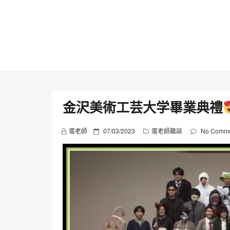
Skip
to
content
金沢美術工芸大学畢業典禮
P
蛋老師
07/03/2023
蛋老師雜談
No Comme
o
s
t
e
d
o
n