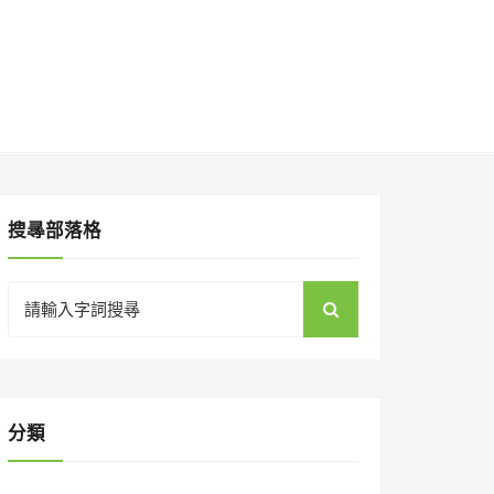
搜㝷部落格
Search
for:
分類