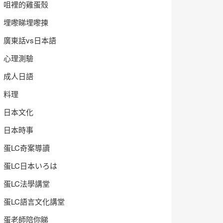
咀裡的雞蛋殼
埋嚟睇埋嚟揀
廣東話vs日本語
心理測驗
成人日語
料理
日本文化
日本時事
蛋LC奇案導讀
蛋LC日本いろは
蛋LC法學講堂
蛋LC語言文化講堂
蛋老師陪你睇