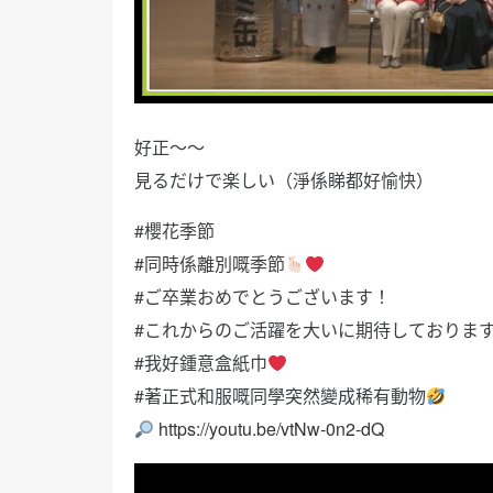
好正～～
見るだけで楽しい（淨係睇都好愉快）
#櫻花季節
#同時係離別嘅季節
#ご卒業おめでとうございます！
#これからのご活躍を大いに期待しておりま
#我好鍾意盒紙巾
#著正式和服嘅同學突然變成稀有動物
https://youtu.be/vtNw-0n2-dQ