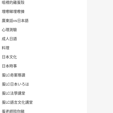
咀裡的雞蛋殼
埋嚟睇埋嚟揀
廣東話vs日本語
心理測驗
成人日語
料理
日本文化
日本時事
蛋LC奇案導讀
蛋LC日本いろは
蛋LC法學講堂
蛋LC語言文化講堂
蛋老師陪你睇