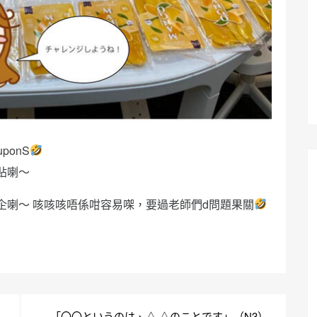
onS
貼喇～
企喇～ 咳咳咳唔係咁容易㗎，要過老師們d問題果關
「〇〇というのは、△ △のことです」（N3）