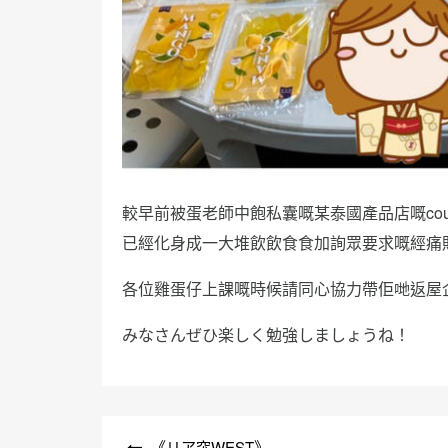
較早前被蛋老師中飽私囊嘅某泰國產品店嘅coup
已經化身成一大堆飲飲食食加詢眾要求嘅經痛
各位雞蛋仔上課嘅時候請同心協力帶佢哋返屋
みなさんぜひ楽しく勉強しましょうね！
文
《リア突WEST》