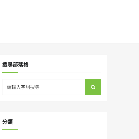
搜㝷部落格
Search
for:
分類