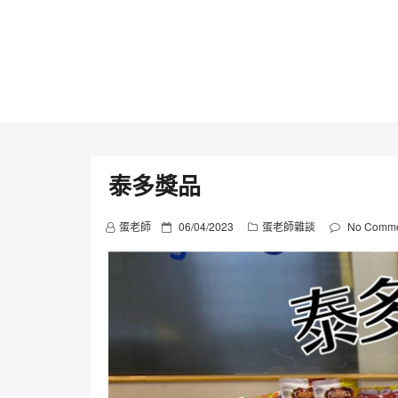
Skip
to
content
泰多獎品
P
蛋老師
06/04/2023
蛋老師雜談
No Comme
o
s
t
e
d
o
n