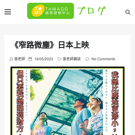
Skip
to
content
《窄路微塵》日本上映
P
蛋老師
16/05/2023
蛋老師雜談
No Comments
o
s
t
e
d
o
n