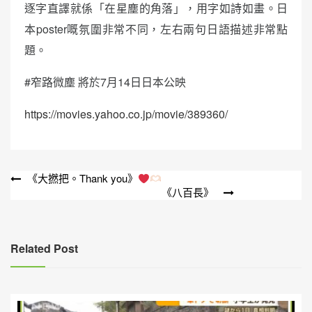
逐字直譯就係「在星塵的角落」，用字如詩如畫。日
本poster嘅氛圍非常不同，左右兩句日語描述非常點
題。
#窄路微塵 將於7月14日日本公映
https://movies.yahoo.co.jp/movie/389360/
文
《大撚把。Thank you》
《八百長》
章
導
覽
Related Post