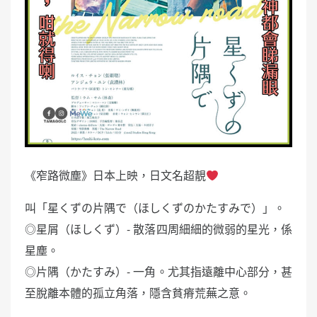
《窄路微塵》日本上映，日文名超靚
叫「星くずの片隅で（ほしくずのかたすみで）」。
◎星屑（ほしくず）- 散落四周細細的微弱的星光，係
星塵。
◎片隅（かたすみ）- 一角。尤其指遠離中心部分，甚
至脫離本體的孤立角落，隱含貧瘠荒蕪之意。