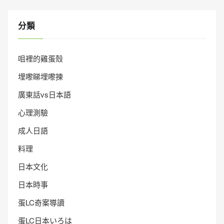
分類
咀裡的雞蛋殼
埋嚟睇埋嚟揀
廣東話vs日本語
心理測驗
成人日語
料理
日本文化
日本時事
蛋LC奇案導讀
蛋LC日本いろは