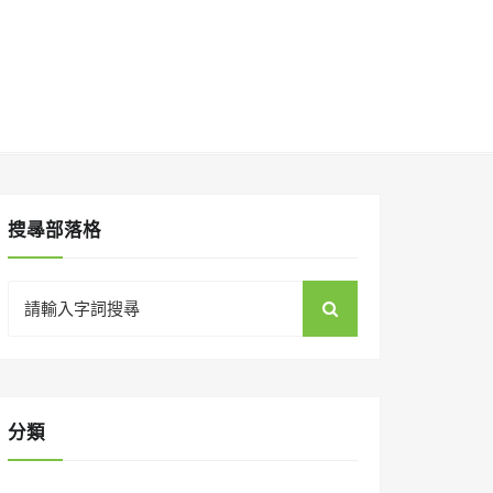
搜㝷部落格
Search
for:
分類