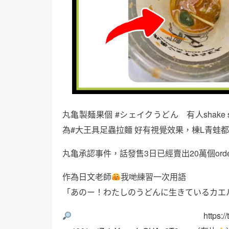
丸亀製麺果個 #シェイクうどん 有人shake
為#大王具足蟲拉麵 好有視覺效果，棟L青蛙
丸亀承認事件，話發售3日已經賣出20萬個or
作為日文老師
我哋練習一次用語
「あのー！わたしのうどんに生きているカエ
https: