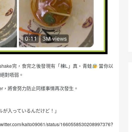
 shake完，食完之後發現有「棟L」真・青蛙
當你以
都絕對唔弱。
der，將會努力防止同樣事情再次發生。
ルが入っているんだけど！」
//twitter.com/kaito09061/status/1660558530208997376?