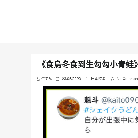
Skip
to
content
《食烏冬食到生勾勾小青蛙
P
蛋老師
23/05/2023
日本時事
No Commen
o
s
t
e
d
o
n