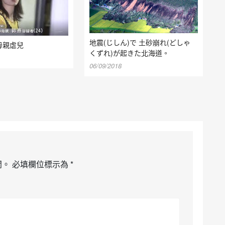
地震(じしん)で 土砂崩れ(どしゃ
母親虐兒
くずれ)が起きた北海道。
06/09/2018
開。
必填欄位標示為
*