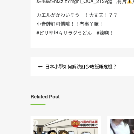
s=46&t=ntZzizYmgnI_OUA_2T3vgg
（有片
カエルがかわいそう！！大丈夫！？？
小青蛙好可憐哦！！冇事丫嘛！
#ピリ辛坦々サラダうどん #辣㗎！
文
日本小學如何解決訂少咗飯嘅危機？
章
導
覽
Related Post