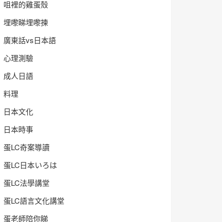
咀裡的雞蛋殼
埋嚟睇埋嚟揀
廣東話vs日本語
心理測驗
成人日語
料理
日本文化
日本時事
蛋LC奇案導讀
蛋LC日本いろは
蛋LC法學講堂
蛋LC語言文化講堂
蛋老師陪你睇