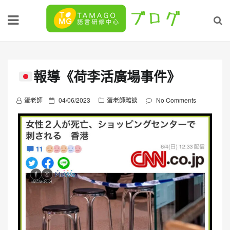
Skip
to
content
報導《荷李活廣場事件》
P
蛋老師
04/06/2023
蛋老師雜談
No Comments
o
s
t
e
d
o
n