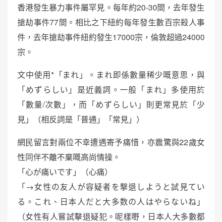
香港發生暴力事件屬罕見。每年約20-30間，去年發生
搶劫事件77間。相比之下紐約每年發生數百宗殺人事
件，去年搶劫事件紐約發生17000宗，倫敦超過24000
宗。
文中使用*「まれ」。まれ即係數量稀少嘅意思，與
「めずらしい」是近義詞。一般「まれ」多使用於
「數量/次數」，而「めずらしい」則更常見於「少
見」（相反詞是「普通」「常見」）
網民留言對兩位不幸遭遇寄予痛惜，亦震驚與22歲女
性同伴不離不棄嘅高尚情操。
「心が痛いです」（心痛）
「→女性の友人が容疑者を撃退しようと試見てい
る。これ、日本人だと大多数の人はやらないね」
（女性有人嘗試擊退疑犯。呢樣嘢，日本人大多數都