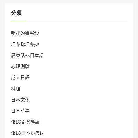
分類
咀裡的雞蛋殼
埋嚟睇埋嚟揀
廣東話vs日本語
心理測驗
成人日語
料理
日本文化
日本時事
蛋LC奇案導讀
蛋LC日本いろは