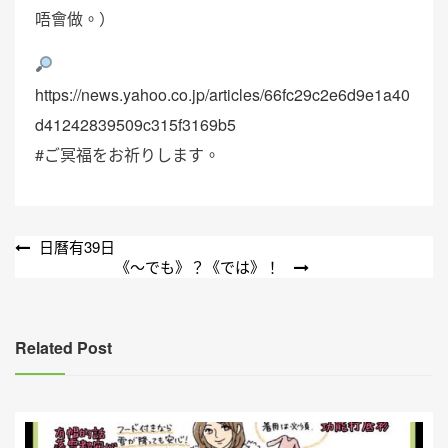
唔會做。）
https://news.yahoo.co.jp/articles/66fc29c2e6d9e1a40
d41242839509c315f3169b5
#ご冥福をお祈りします。
文
日曆有39日
《〜でも》？《では》！
章
導
覽
Related Post