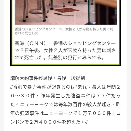
講解大約事件經過後，最後一段提到
//香港で暴力事件が起きるのは*まれ。殺人は年間２
０～３０件、昨年発生した強盗事件は７７件だっ
た。ニューヨークでは毎年数百件の殺人が起き、昨
年の強盗事件はニューヨークで１万７０００件、ロ
ンドンで２万４０００件を超えた。//