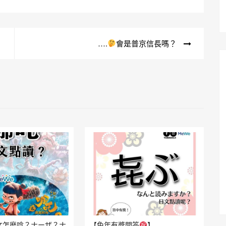
….
會是普京信長嗎？
文怎麼唸？ナーザ？ナ
【兔年有獎問答
】