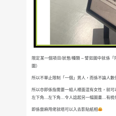
限定某一個項目/狀態/種類 – 譬如圖中就
圍）
所以不單止限制「一個」男人，而係不論人數
所以亦即係指需要一組人裡面混有女性，就可
左下角…左下角…令人諗起另一幅圖畫…有梳
即係齋麻甩佬就唔可以入去影貼紙相