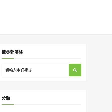
搜㝷部落格
Search
for:
分類