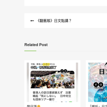
文
《翻舊賬》日文點講？
章
導
覽
Related Post
學日語
「哪吒」日