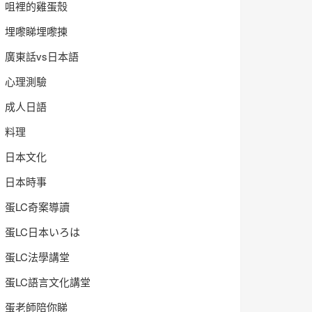
咀裡的雞蛋殼
埋嚟睇埋嚟揀
廣東話vs日本語
心理測驗
成人日語
料理
日本文化
日本時事
蛋LC奇案導讀
蛋LC日本いろは
蛋LC法學講堂
蛋LC語言文化講堂
蛋老師陪你睇