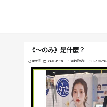
Skip
to
content
《〜のみ》是什麼？
P
蛋老師
24/06/2023
蛋老師雜談
No Comme
o
s
t
e
d
o
n