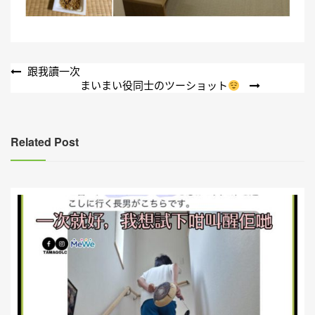
文
跟我讀一次
まいまい役同士のツーショット
章
導
覽
Related Post