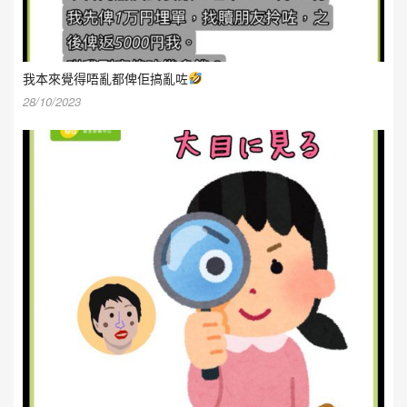
我本來覺得唔亂都俾佢搞亂咗
28/10/2023