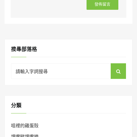
搜㝷部落格
Search
for:
分類
咀裡的雞蛋殼
埋嚟睇埋嚟揀