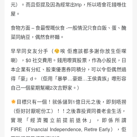
元）。而且佢提及因為經常出trip，所以唔會花錢喺住
屋。
食物方面 – 食最慳嘅伙食 -一般情況只食白飯、蛋、醃
菜同納豆，偶然食杯麵。
早早同女友分手（
唉 佢應該都多謝你放生佢㗎
喇），$0 社交費用。錢用嚟買股票，作為小股民，日
本企業有分紅、股東優惠券同積分，可以令佢偶然過
得「豪」d。（佢用「暴挙…豪遊…王侯貴族」嚟形容
自己一個星期幫襯2次吉野家。）
目標只有一個！就係儲到1億日元之後，即刻唔撈
（佢好討厭呢份工）！！之後靠投資同養老金生活，
實現「經濟獨立前提前退休」，即係所謂
FIRE（Financial Independence, Retire Early），佢