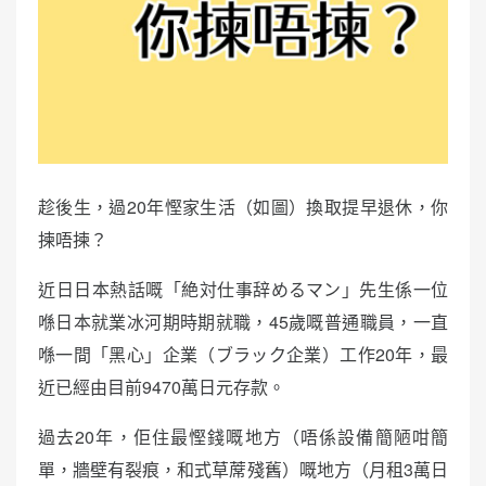
趁後生，過20年慳家生活（如圖）換取提早退休，你
揀唔揀？
近日日本熱話嘅「絶対仕事辞めるマン」先生係一位
喺日本就業冰河期時期就職，45歲嘅普通職員，一直
喺一間「黑心」企業（ブラック企業）工作20年，最
近已經由目前9470萬日元存款。
過去20年，佢住最慳錢嘅地方（唔係設備簡陋咁簡
單，牆壁有裂痕，和式草蓆殘舊）嘅地方（月租3萬日