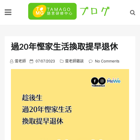
Skip
to
content
過20年慳家生活換取提早退休
P
蛋老師
07/07/2023
蛋老師雜談
No Comments
o
s
t
e
d
o
n