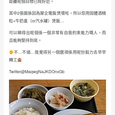
距離呢個目標已經好近。
其中2張圖係因為屋企電飯煲壞咗，所以佢用固體酒精
粒+牛奶盒（or汽水罐）煲飯…
可以睇得出呢個係一個非常有自我約束能力嘅人，而
且能夠堅持到底。
不…不過…我覺得另一個選項係用呢份毅力去早早
轉工
Twitter@MaqwgNaJKDOnxGb