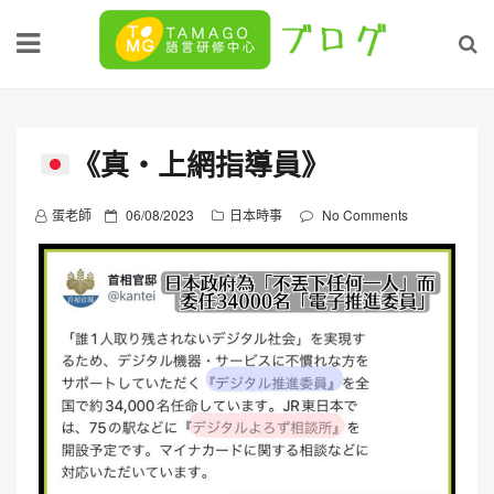
Skip
to
content
《真・上網指導員》
P
蛋老師
06/08/2023
日本時事
No Comments
o
s
t
e
d
o
n