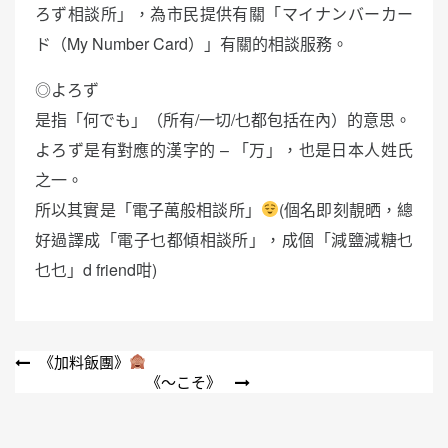
ろず相談所」，為市民提供有關「マイナンバーカー
ド（My Number Card）」有關的相談服務。
◎よろず
是指「何でも」（所有/一切/乜都包括在內）的意思。
よろず是有對應的漢字的 – 「万」，也是日本人姓氏
之一。
所以其實是「電子萬般相談所」
(個名即刻靚晒，總
好過譯成「電子乜都傾相談所」，成個「減鹽減糖乜
乜乜」d friend咁)
文
《加料飯團》
《～こそ》
章
導