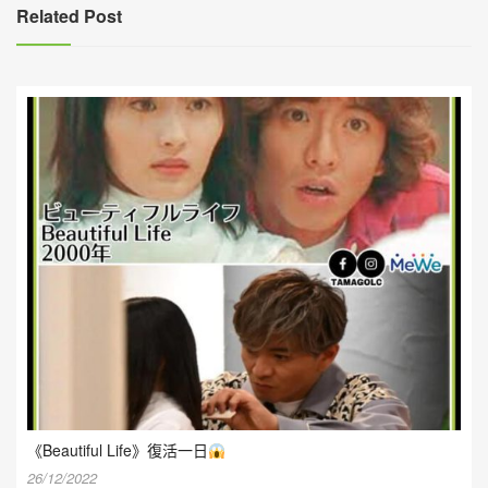
覽
Related Post
《Beautiful Life》復活一日
26/12/2022