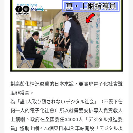
對高齡化情況嚴重的日本來說，要實現電子化社會難
度非常高。
為「誰1人取り残されないデジタル社会」（不丟下任
何一人的電子化社會）所以就需要安排專人負責教人
上網喇。政府在全國委任34000人「デジタル推進委
員」協助上網。75個東日本JR 車站開設「デジタルよ