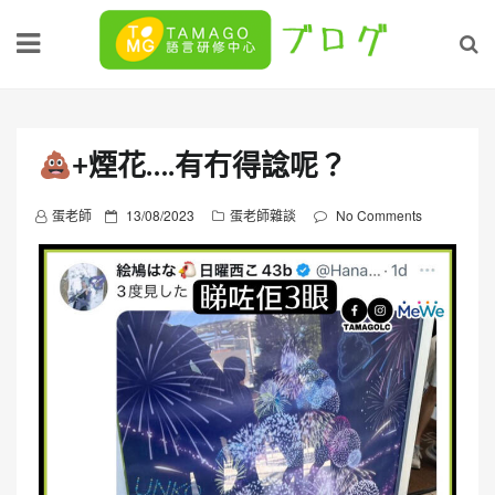
Skip
to
content
+煙花….有冇得諗呢？
P
蛋老師
13/08/2023
蛋老師雜談
No Comments
o
s
t
e
d
o
n