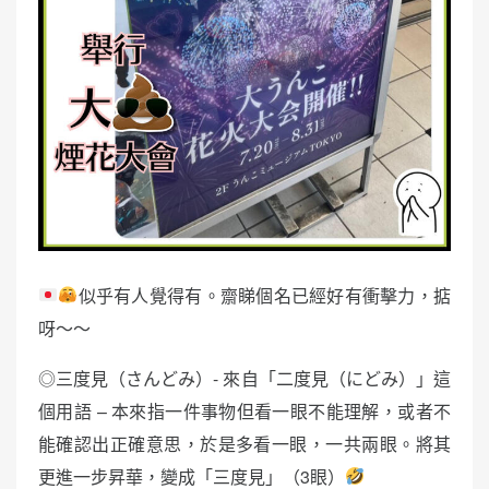
似乎有人覺得有。齋睇個名已經好有衝擊力，掂
呀～～
◎三度見（さんどみ）- 來自「二度見（にどみ）」這
個用語 – 本來指一件事物但看一眼不能理解，或者不
能確認出正確意思，於是多看一眼，一共兩眼。將其
更進一步昇華，變成「三度見」（3眼）