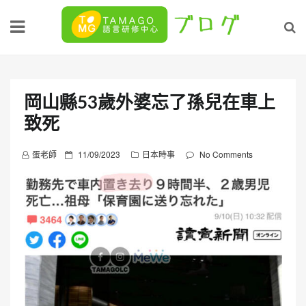
Skip
to
content
岡山縣53歲外婆忘了孫兒在車上
致死
P
蛋老師
11/09/2023
日本時事
No Comments
o
s
t
e
d
o
n