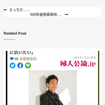
文
えっちだ……
500年過得真係快….
章
導
覽
Related Post