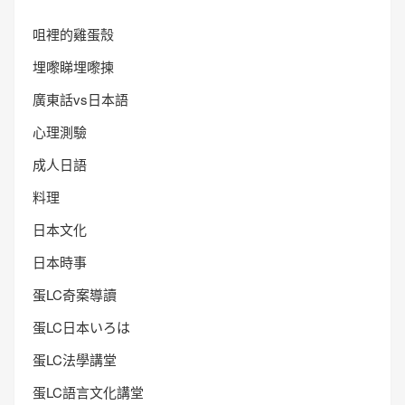
咀裡的雞蛋殼
埋嚟睇埋嚟揀
廣東話vs日本語
心理測驗
成人日語
料理
日本文化
日本時事
蛋LC奇案導讀
蛋LC日本いろは
蛋LC法學講堂
蛋LC語言文化講堂