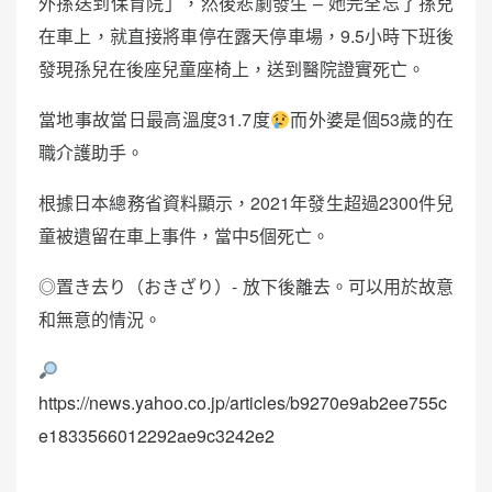
外孫送到保育院」，然後悲劇發生 – 她完全忘了孫兒
在車上，就直接將車停在露天停車場，9.5小時下班後
發現孫兒在後座兒童座椅上，送到醫院證實死亡。
當地事故當日最高溫度31.7度
而外婆是個53歲的在
職介護助手。
根據日本總務省資料顯示，2021年發生超過2300件兒
童被遺留在車上事件，當中5個死亡。
◎置き去り（おきざり）- 放下後離去。可以用於故意
和無意的情況。
https://news.yahoo.co.jp/articles/b9270e9ab2ee755c
e1833566012292ae9c3242e2