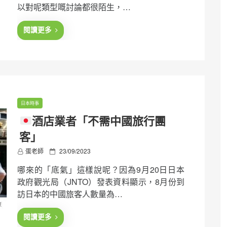
以對呢類型嘅討論都很陌生，…
d
o
n
閱讀更多
日本時事
酒店業者「不需中國旅行團
客」
P
蛋老師
23/09/2023
o
哪來的「底氣」這樣說呢？因為9月20日日本
s
t
政府觀光局（JNTO）發表資料顯示，8月份到
e
訪日本的中國旅客人數量為…
d
o
n
閱讀更多