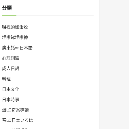
分類
咀裡的雞蛋殼
埋嚟睇埋嚟揀
廣東話vs日本語
心理測驗
成人日語
料理
日本文化
日本時事
蛋LC奇案導讀
蛋LC日本いろは