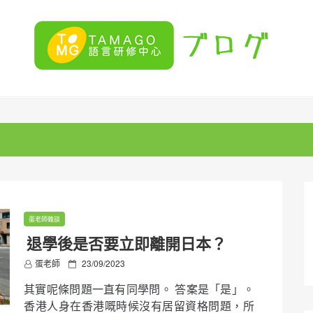
蛋老師雜談
退學後是否要立即離開日本？
P
蛋老師
23/09/2023
o
其實呢條問題一直有同學問。 答案是「是」。
s
t
香港人身在香港嘅時候沒有居留資格問題，所
e