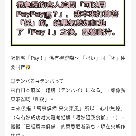
喝個客「Pay！」係冇禮貌㗎～ 「ぺい」同「呸」仲
要同音
◎テンパる→テンパって
來自日本麻雀「聴牌（テンパイ）になる」，即係廣
東麻雀嘅「叫糊」。
本來係指「萬事俱備 只欠東風」所以「心中焦躁」
（有冇好成功咁文雅哋描述「唔好阻我食糊」？），
慢慢「已經萬事俱備」的意思逐漸消息，現在只解作
焦慮。