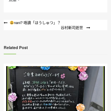
文
nani? 唔讀「ほうしゅつ」？
谷村新司逝世
章
導
覽
Related Post