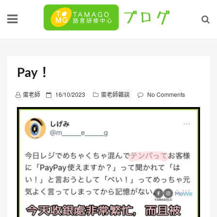
Skip
to
content
Pay！
P
蛋老師
16/10/2023
蛋老師雜談
No Comments
o
s
t
e
d
o
n