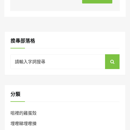
搜㝷部落格
Search
for:
分類
咀裡的雞蛋殼
埋嚟睇埋嚟揀