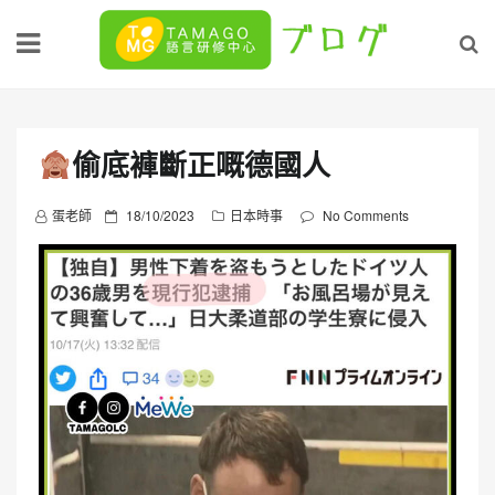
Skip
to
content
偷底褲斷正嘅德國人
P
蛋老師
18/10/2023
日本時事
No Comments
o
s
t
e
d
o
n