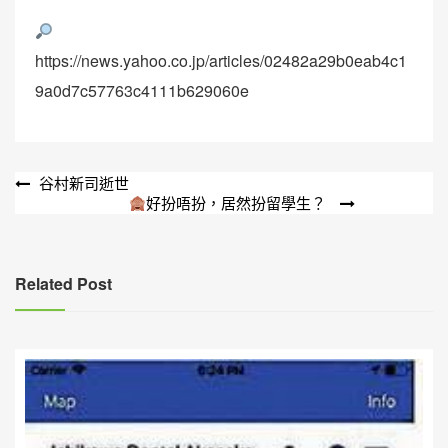
https://news.yahoo.co.jp/articles/02482a29b0eab4c1
9a0d7c57763c4111b629060e
文
谷村新司逝世
好扮唔扮，居然扮留學生？
章
導
覽
Related Post