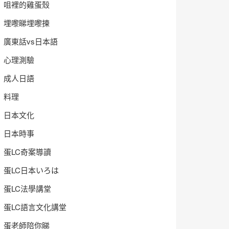
咀裡的雞蛋殼
埋嚟睇埋嚟揀
廣東話vs日本語
心理測驗
成人日語
料理
日本文化
日本時事
蛋LC奇案導讀
蛋LC日本いろは
蛋LC法學講堂
蛋LC語言文化講堂
蛋老師陪你睇