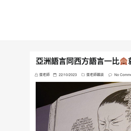
Skip
to
content
亞洲語言同西方語言一比
P
蛋老師
22/10/2023
蛋老師雜談
No Comme
o
s
t
e
d
o
n