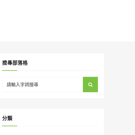
搜㝷部落格
Search
for:
分類