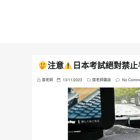
Skip
to
content
注意
日本考試絕對禁止
P
蛋老師
13/11/2023
蛋老師雜談
No Comme
o
s
t
e
d
o
n