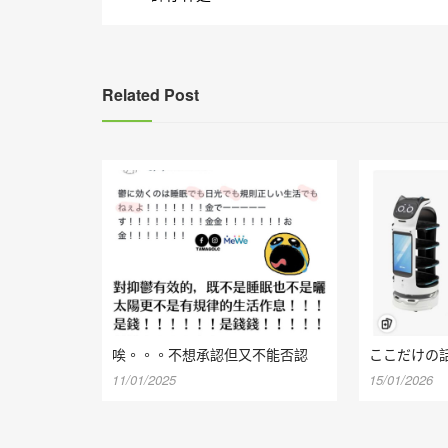
章
導
覽
Related Post
唉。。。不想承認但又不能否認
ここだけの
11/01/2025
15/01/2026