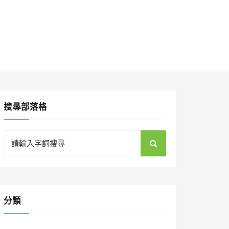
搜㝷部落格
Search
for:
分類