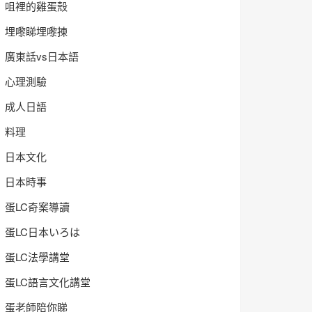
咀裡的雞蛋殼
埋嚟睇埋嚟揀
廣東話vs日本語
心理測驗
成人日語
料理
日本文化
日本時事
蛋LC奇案導讀
蛋LC日本いろは
蛋LC法學講堂
蛋LC語言文化講堂
蛋老師陪你睇