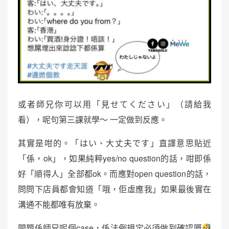
或者師兄你可以用「見せてください」（請給我
看），呢句第三課就學～ 一定做到反應。
其實是咁的。「はい、大丈夫です」直譯意思貼近
「係，ok」，如果純粹yes/no question的話，咁即係
好「順得人」全部都ok。而應對open question的話，
問問下店員都會知道「哦，佢虛應我」如果最後實在
溝通不能都唯有放棄。
問題係師兄呢個case，係法例規定必須做到確認嘅