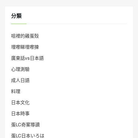
分類
咀裡的雞蛋殼
埋嚟睇埋嚟揀
廣東話vs日本語
心理測驗
成人日語
料理
日本文化
日本時事
蛋LC奇案導讀
蛋LC日本いろは