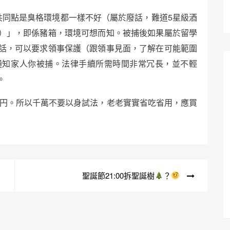
共同點是臭格環境都一樣不好（屬於廢話，難道5星級酒
）」，即係豬箱，環境可想而知。被捕後如果屬於留學
話，可以要求領事保護（跟領事見面，了解在可能範圍
通知家人你被捕。法律手續所需時間非常冗長，並不輕
。
萬円。所以千萬不要以身試法，老老實實省吃省用，應買
聖誕節21:00拆聖誕樹
？