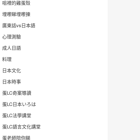
咀裡的雞蛋殼
埋嚟睇埋嚟揀
廣東話vs日本語
心理測驗
成人日語
料理
日本文化
日本時事
蛋LC奇案導讀
蛋LC日本いろは
蛋LC法學講堂
蛋LC語言文化講堂
蛋老師陪你睇