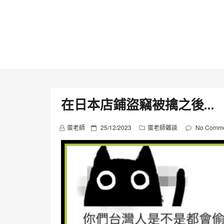
Skip
to
content
在日本店鋪盜竊被擒之後…
P
蛋老師
25/12/2023
蛋老師雜談
No Comme
o
s
t
e
d
o
n