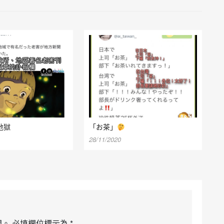
地獄
「お茶」
28/11/2020
開。
必填欄位標示為
*