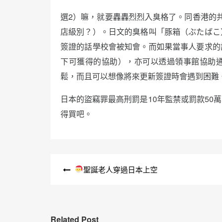
選2）嘛，就要轟轟烈烈入臭格了。同香港的
店級別？）。日文的臭格叫「豚箱（ぶたばこ
簽證的話學校會被知會。而如果當事人要求的
下可獲得的協助），亦可以透過領事館協助
鬆，而且可以想像將來更新簽證時會遇到困難
日本的盜竊罪最高刑罰是10年監禁或罰款50
得買吧。
文
聖誕老人穿過日本上空
章
導
覽
Related Post