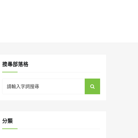
搜㝷部落格
Search
for:
分類