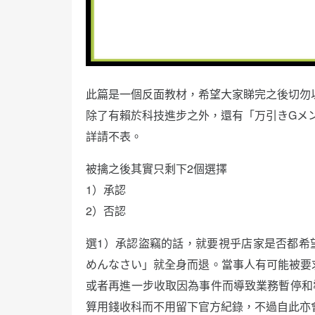
此篇是一個反面教材，希望大家睇完之後切勿
除了有賴於科技進步之外，還有「万引きGメン
詳請不表。
被擒之後其實只剩下2個選擇
1）承認
2）否認
選1）承認盜竊的話，就要視乎店家是否都希
めんなさい」就全身而退。當事人有可能被要求高
或者再進一步收取因為事件而導致業務暫停和
算用錢收科而不用留下官方紀錄，不過自此亦