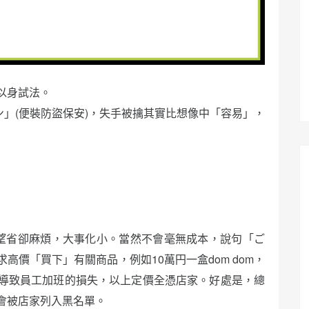
以身試法。
」(便裝防盜保安)，失手被擒其實比想像中「容易」，
望省卻麻煩，大事化小。當然不會毫無成本，說句「ご
價「買下」有關商品，例如10萬円一盒dom dom，
導致員工加班的損失，以上定價全憑店家。好處是，總
會被店家列入黑名單。