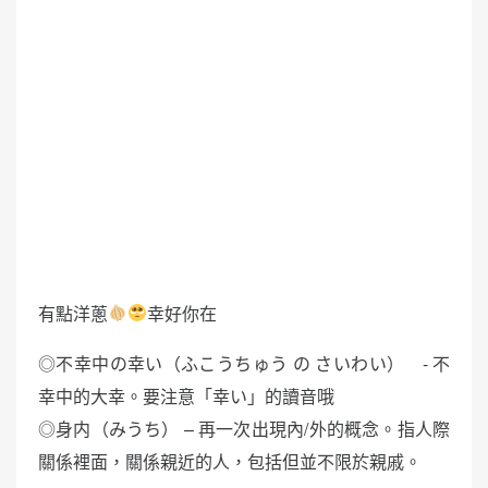
有點洋蔥
幸好你在
◎不幸中の幸い（ふこうちゅう の さいわい） - 不
幸中的大幸。要注意「幸い」的讀音哦
◎身内（みうち） – 再一次出現內/外的概念。指人際
關係裡面，關係親近的人，包括但並不限於親戚。