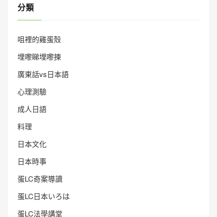
分類
咀裡的雞蛋殼
埋嚟睇埋嚟揀
廣東話vs日本語
心理測驗
成人日語
料理
日本文化
日本時事
蛋LC奇案導讀
蛋LC日本いろは
蛋LC法學講堂