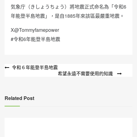
気象庁（きしょうちょう）將地震正式命名為「令和6
年能登半島地震」，是自1885年來該區最嚴重地震。
X@Tommyfamepower
#令和6年能登半島地震
文
令和６年能登半島地震
希望永遠不需要使用的知識
章
導
覽
Related Post