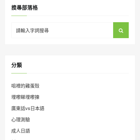
搜㝷部落格
Search
for:
分類
咀裡的雞蛋殼
埋嚟睇埋嚟揀
廣東話vs日本語
心理測驗
成人日語