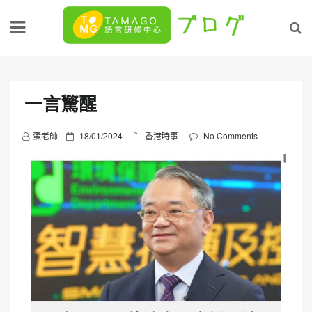
Skip
to
content
一言驚醒
P
蛋老師
18/01/2024
香港時事
No Comments
o
s
t
e
d
o
n