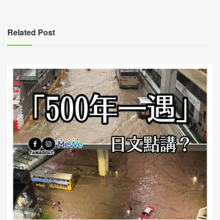
導
覽
Related Post