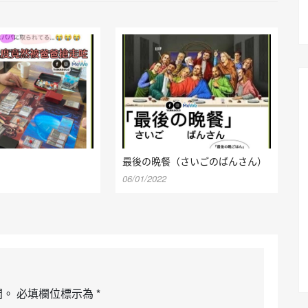
最後の晩餐（さいごのばんさん）
06/01/2022
開。
必填欄位標示為
*