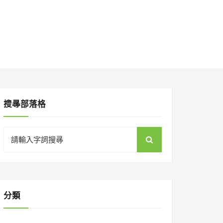
搜㝷部落格
Search
for:
分類