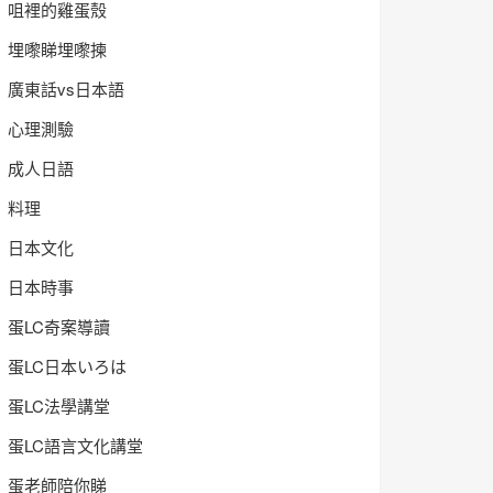
咀裡的雞蛋殼
埋嚟睇埋嚟揀
廣東話vs日本語
心理測驗
成人日語
料理
日本文化
日本時事
蛋LC奇案導讀
蛋LC日本いろは
蛋LC法學講堂
蛋LC語言文化講堂
蛋老師陪你睇