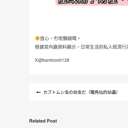
放心，冇咁黐線嘅。
根據宮內廳資料顯示，日常生活的私人經濟行
X@bantooo0128
文
カブトムシ虫の幼虫だ（獨角仙的幼蟲）
章
導
覽
Related Post