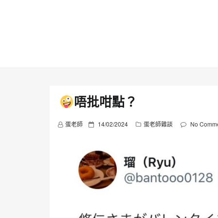
Skip
to
content
唔批咁點？
P
蛋老師
14/02/2024
蛋老師雜談
No Comme
o
s
t
e
d
o
n