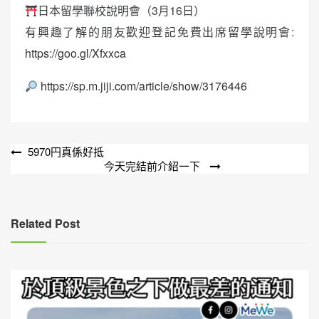
日本留學聯校說明會（3月16日）
有興趣了解的朋友歡迎登記免費出席留學說明會:
https://goo.gl/Xfxxca
https://sp.m.jiji.com/article/show/3176446
文
5970円真係好抵
今天完結前介紹一下
章
導
覽
Related Post