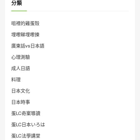
分類
咀裡的雞蛋殼
埋嚟睇埋嚟揀
廣東話vs日本語
心理測驗
成人日語
料理
日本文化
日本時事
蛋LC奇案導讀
蛋LC日本いろは
蛋LC法學講堂