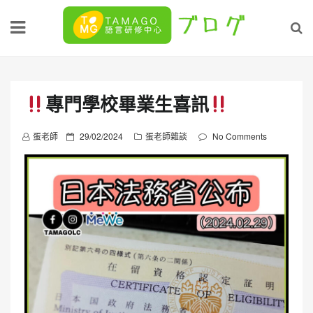
Skip
to
content
專門學校畢業生喜訊
P
蛋老師
29/02/2024
蛋老師雜談
No Comments
o
s
t
e
d
o
n