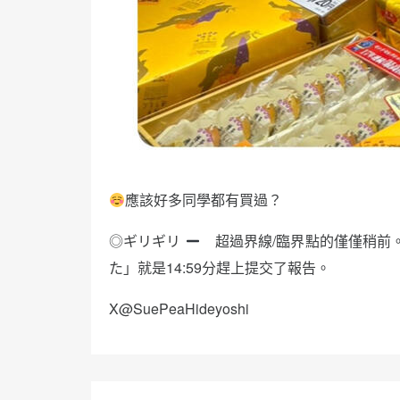
應該好多同學都有買過？
◎ギリギリ
超過界線/臨界點的僅僅稍前。
た」就是14:59分趕上提交了報告。
X@SuePeaHideyoshi
文