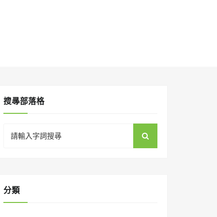
搜㝷部落格
Search
for:
分類