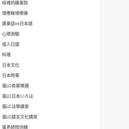
咀裡的雞蛋殼
埋嚟睇埋嚟揀
廣東話vs日本語
心理測驗
成人日語
料理
日本文化
日本時事
蛋LC奇案導讀
蛋LC日本いろは
蛋LC法學講堂
蛋LC語言文化講堂
蛋老師陪你睇