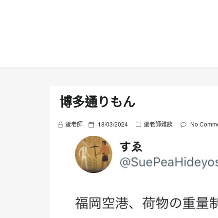
Skip
to
content
博多通りもん
P
蛋老師
18/03/2024
蛋老師雜談
No Comme
o
s
t
e
d
o
n