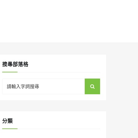
搜㝷部落格
Search
for:
分類