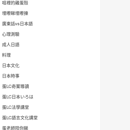
咀裡的雞蛋殼
埋嚟睇埋嚟揀
廣東話vs日本語
心理測驗
成人日語
料理
日本文化
日本時事
蛋LC奇案導讀
蛋LC日本いろは
蛋LC法學講堂
蛋LC語言文化講堂
蛋老師陪你睇