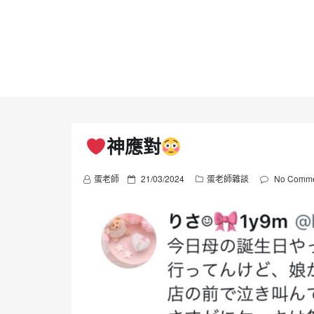
Skip
to
content
神應對
P
蛋老師
21/03/2024
蛋老師雜談
No Comme
o
s
t
e
d
o
n