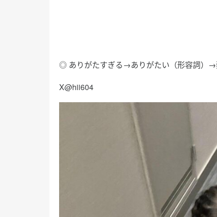
◎ ありがたすぎる→ありがたい（形容詞）→難
X@hii604