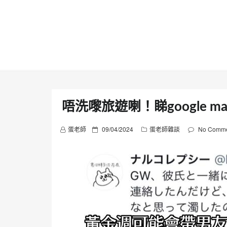
Skip
to
content
唔洗嚟旅遊喇！睇google m
P
蛋老師
09/04/2024
蛋老師雜談
No Comme
o
s
t
e
d
o
n