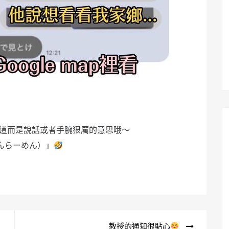
味道而是說話或者手腕狠厲的意思哦～
んらーめん）」
教授的通知很貼心