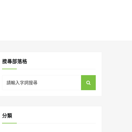
搜㝷部落格
Search
for:
分類