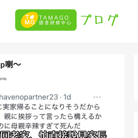
ap喇～
nts