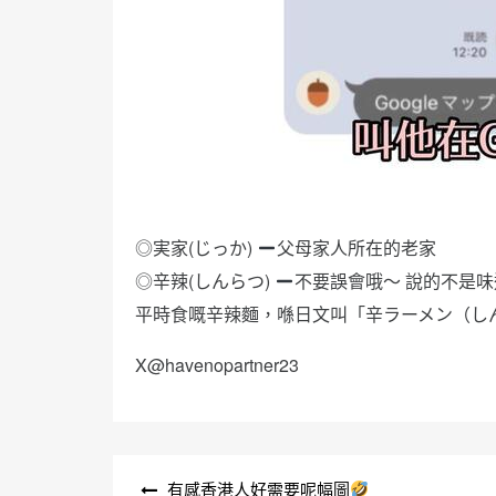
◎実家(じっか)
父母家人所在的老家
◎辛辣(しんらつ)
不要誤會哦～ 說的不是
平時食嘅辛辣麵，喺日文叫「辛ラーメン（し
X@havenopartner23
文
有感香港人好需要呢幅圖