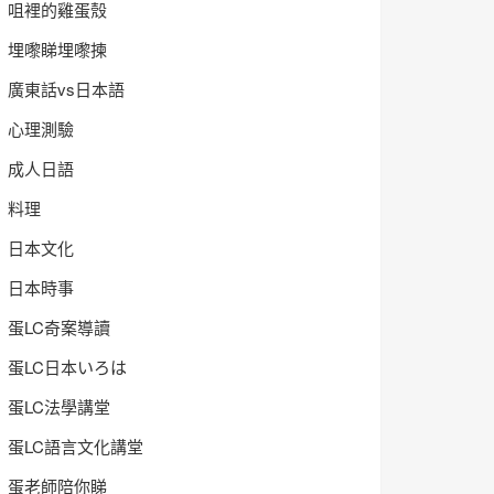
咀裡的雞蛋殼
埋嚟睇埋嚟揀
廣東話vs日本語
心理測驗
成人日語
料理
日本文化
日本時事
蛋LC奇案導讀
蛋LC日本いろは
蛋LC法學講堂
蛋LC語言文化講堂
蛋老師陪你睇