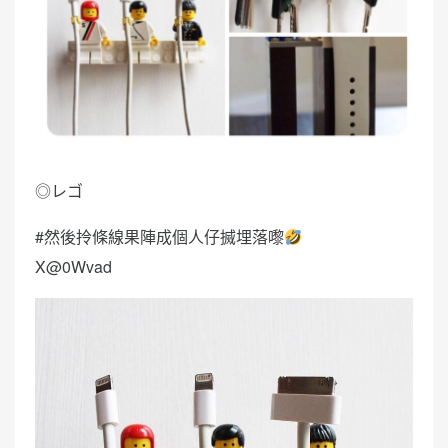
◎レゴ
#然後拎條線果陣成個人仔搣埋落嚟
X@0Wvad