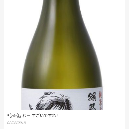
٩(˃̶͈̀௰˂̶͈́)و わー すごいですね！
02/08/2018