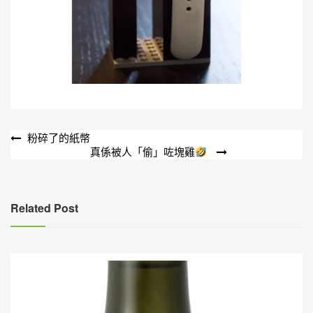
文
粉碎了的紙幣
真係被人「偷」咗塊雞
章
導
覽
Related Post