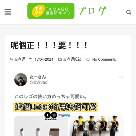
Skip
to
content
呢個正！！！要！！！
P
蛋老師
17/04/2024
蛋老師雜談
No Comments
o
s
t
e
d
o
n