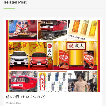
覽
Related Post
成人の日（せいじん の ひ）
08/01/2018