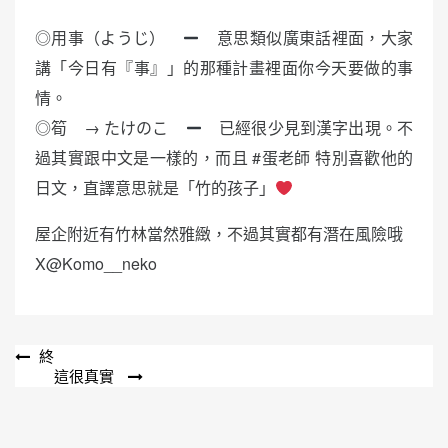
◎用事（ようじ）
意思類似廣東話裡面，大家
講「今日有『事』」的那種計畫裡面你今天要做的事
情。
◎筍 → たけのこ
已經很少見到漢字出現。不
過其實跟中文是一樣的，而且 #蛋老師 特別喜歡他的
日文，直譯意思就是「竹的孩子」
屋企附近有竹林當然雅緻，不過其實都有潛在風險哦
X@Komo__neko
文
終
這很真實
章
導