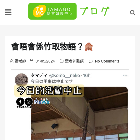
Skip
to
content
會唔會係竹取物語？
P
蛋老師
01/05/2024
蛋老師雜談
No Comments
o
s
t
e
d
o
n