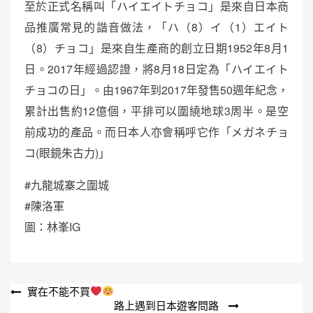
至於正式名稱叫「ハイエイトチョコ」是來自日本商
品推廣常見的諧音做法，「ハ（8）イ（1）エイト
（8）チョコ」是來自生產商的創立日期1952年8月1
日。2017年經過認證，將8月18日定為「ハイエイト
チョコの日」。由1967年到2017年發售50週年紀念，
累計出售約12億個，平排可以圍繞地球3周半。是空
前成功的產品。而日本人亦會稱呼它作「メガネチョ
コ(眼鏡朱古力)」
#九龍城寨之圍城
#陳洛軍
圖：林峯IG
文
實在不能不買
路上遇到日本遊客問路