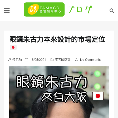
Skip
to
content
眼鏡朱古力本來設計的市場定位
P
蛋老師
18/05/2024
蛋老師雜談
No Comments
o
s
t
e
d
o
n