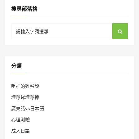
搜㝷部落格
Search
for:
分類
咀裡的雞蛋殼
埋嚟睇埋嚟揀
廣東話vs日本語
心理測驗
成人日語