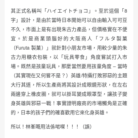
其正式名稱叫「ハイエイトチョコ」。至於這個「8
字」設計，是由於當時日本開始可以自由輸入可可豆
不久，市面上是有出現朱古力產品，但價格實在不便
宜。於是商業頭腦好的大阪商人「フルタ製菓
（Furuta 製菓）」就針對小朋友市場，用較少量的朱
古力用糖衣包裝，以「玩具零食」角度嘗試打入市
場。既然是孩童玩具，那麼當然要用孩童角度 – 當時
（其實現在又何嘗不是？）英雄/特攝打敗邪惡的主題
大行其道，所以生產商將其設計成眼鏡形狀，在左右
兩邊穿上橡皮圈，就可以掛耳變成眼罩型，讓孩子變
身英雄與邪惡一戰！事實證明廠商的市場觸角是正確
的，日本的孩子們的確喜歡用它來化身英雄。
所以！林峯嘅用法係啱㗎！！！（誤）