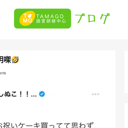
明㗎
nts