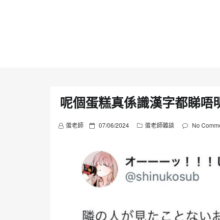
Skip
to
content
呢個蛋糕真係識漢字都睇唔
P
蛋老師
07/06/2024
蛋老師雜談
No Comme
o
s
t
e
d
o
n