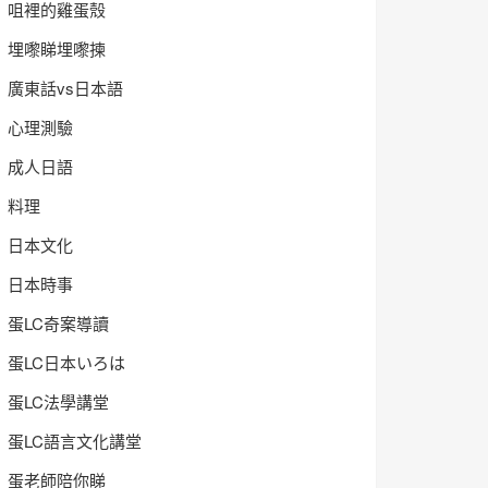
咀裡的雞蛋殼
埋嚟睇埋嚟揀
廣東話vs日本語
心理測驗
成人日語
料理
日本文化
日本時事
蛋LC奇案導讀
蛋LC日本いろは
蛋LC法學講堂
蛋LC語言文化講堂
蛋老師陪你睇