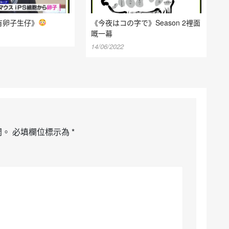
有卵子生仔》
《今夜はコの字で》Season 2裡面
嘅一幕
14/06/2022
開。
必填欄位標示為
*