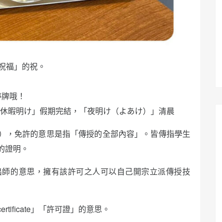
祝福」的祝。
停牌哦！
休暇明け」假期完結，「夜明け（よあけ）」清晨
），免許的意思是指「傳授的全部內容」。皆傳指學生
的證明。
出師的意思，擁有該許可之人可以自己開宗立派傳授技
ificate」「許可證」的意思。