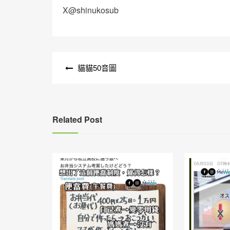
X@shinukosub
文
貓貓50音圖
章
導
覽
Related Post