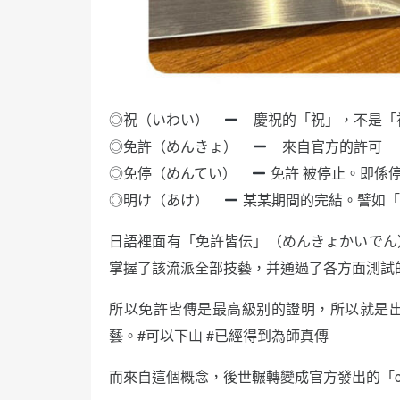
◎祝（いわい）
慶祝的「祝」，不是「
◎免許（めんきょ）
來自官方的許可
◎免停（めんてい）
免許 被停止。即係
◎明け（あけ）
某某期間的完結。譬如「
日語裡面有「免許皆伝」（めんきょかいでん
掌握了該流派全部技藝，并通過了各方面測試
所以免許皆傳是最高級别的證明，所以就是
藝。#可以下山 #已經得到為師真傳
而來自這個概念，後世輾轉變成官方發出的「cert