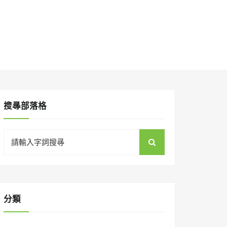
搜㝷部落格
Search
for:
分類