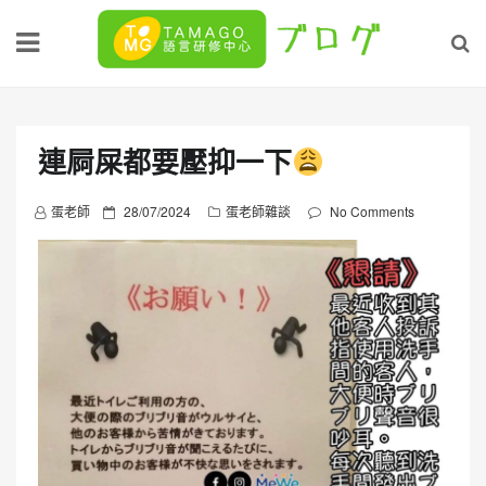
Skip
to
content
連屙屎都要壓抑一下
P
蛋老師
28/07/2024
蛋老師雜談
No Comments
o
s
t
e
d
o
n