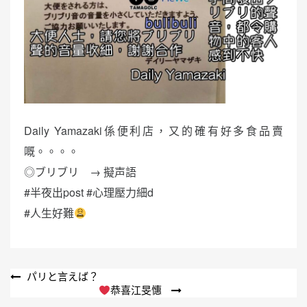
Daily Yamazaki係便利店，又的確有好多食品賣
嘅。。。。
◎ブリブリ → 擬声語
#半夜出post #心理壓力細d
#人生好難
文
パリと言えば？
恭喜江旻憓
章