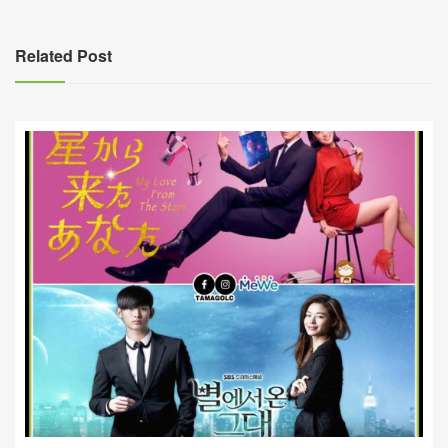
導
覽
Related Post