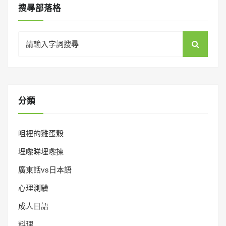
搜㝷部落格
Search
for:
分類
咀裡的雞蛋殼
埋嚟睇埋嚟揀
廣東話vs日本語
心理測驗
成人日語
料理