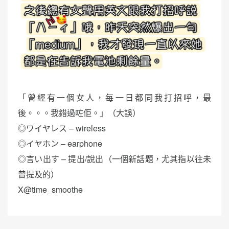
「曾經有一個女人，每一日都同我打招呼，最
後。。。我錯過咗佢。」（大誤）
◎ワイヤレス – wireless
◎イヤホン – earphone
◎言い出す – 提出/說出（一個新話題，尤其指以往未
曾提及的）
X@time_smoothe