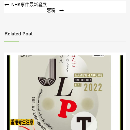
文
NHK事件最新發展
悪税
章
導
覽
Related Post