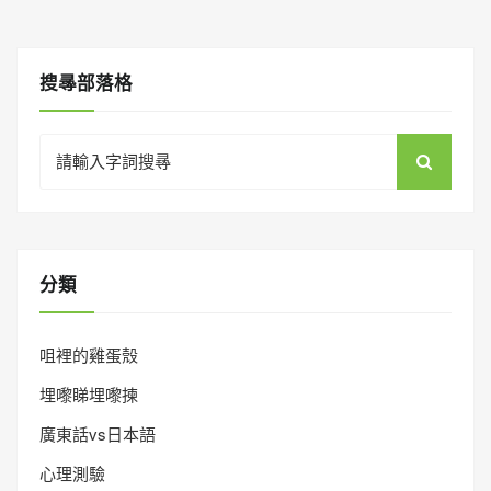
搜㝷部落格
Search
for:
分類
咀裡的雞蛋殼
埋嚟睇埋嚟揀
廣東話vs日本語
心理測驗