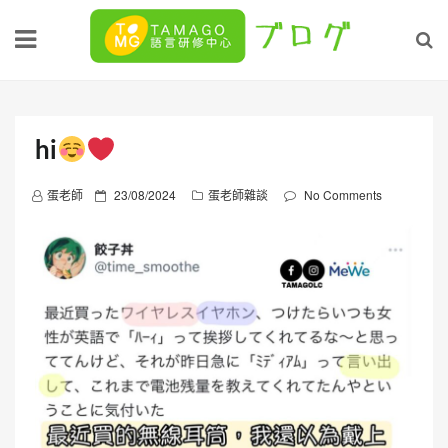
Skip
to
content
hi
P
蛋老師
23/08/2024
蛋老師雜談
No Comments
o
s
t
e
d
o
n