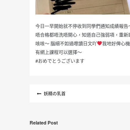
今日一早開始就不停收到同學們通知成績報告
唔合格都唔洗唔開心，知道自己強弱項，重新
咳咳～ 腦細不如過嚟讀日文吖
我地好俾心
有網上課程可以選擇～
#おめでとうございます
文
妖精の乳首
章
導
覽
Related Post