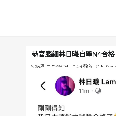
Skip
to
content
恭喜腦細林日曦自學N4合格
P
蛋老師
26/08/2024
蛋老師雜談
No Comme
o
s
t
e
d
o
n