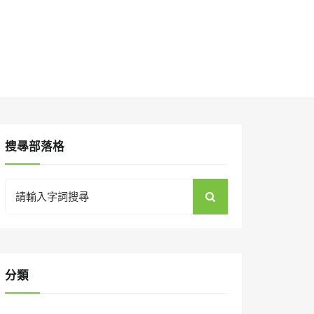
搜㝷部落格
Search
for:
分類