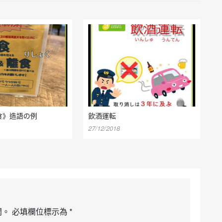
食》造語の例
飲酒運転
27/12/2018
開。
必填欄位標示為
*