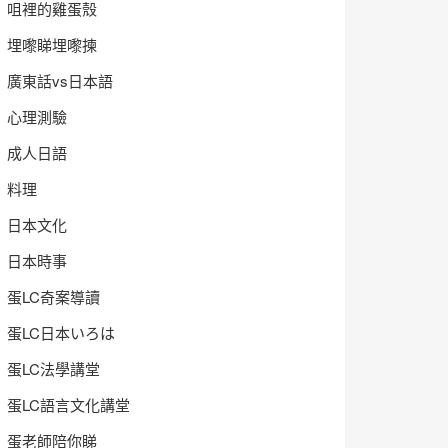
咀裡的雞蛋殼
埋嚟睇埋嚟揀
廣東話vs日本語
心理測驗
成人日語
料理
日本文化
日本時事
蛋LC奇案導讀
蛋LC日本いろは
蛋LC法學講堂
蛋LC語言文化講堂
蛋老師陪你睇