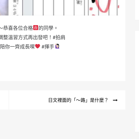
～恭喜各位合格
的同學。
調整溫習方式再出發吧！#拍肩
機陪你一齊成長㗎
#揮手
日文裡面的「～路」是什麼？