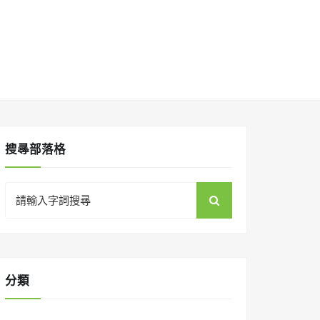
搜㝷部落格
Search
for:
分類