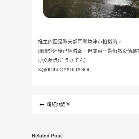
推主的圖是昨天靜岡縣燒津市拍攝的。
珊珊登陸後已經減弱，但關東一帶仍然災情嚴
◎交差点(こうさてん)
X@dDlhbQY6GLiAGOL
文
粉紅熊貓
章
導
覽
Related Post