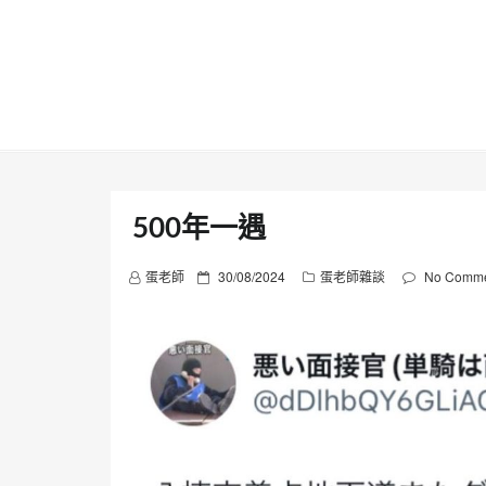
Skip
to
content
500年一遇
P
蛋老師
30/08/2024
蛋老師雜談
No Comme
o
s
t
e
d
o
n