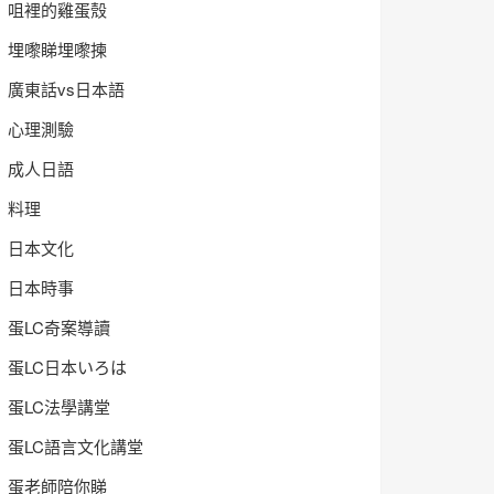
咀裡的雞蛋殼
埋嚟睇埋嚟揀
廣東話vs日本語
心理測驗
成人日語
料理
日本文化
日本時事
蛋LC奇案導讀
蛋LC日本いろは
蛋LC法學講堂
蛋LC語言文化講堂
蛋老師陪你睇