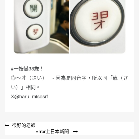
#一按變38歲！
◎〜才（さい） - 因為是同音字，所以同「歳（さ
い）」相同。
X@haru_misosrf
文
很好的老師
Error上日本新聞
章