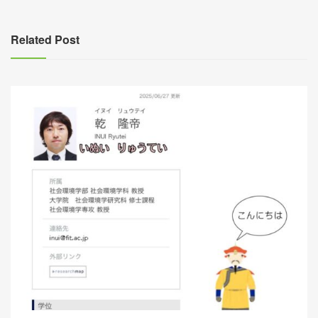
導
覽
Related Post