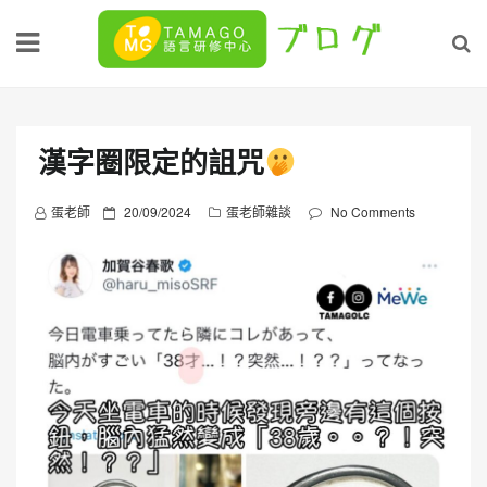
Skip
to
content
漢字圈限定的詛咒
P
蛋老師
20/09/2024
蛋老師雜談
No Comments
o
s
t
e
d
o
n