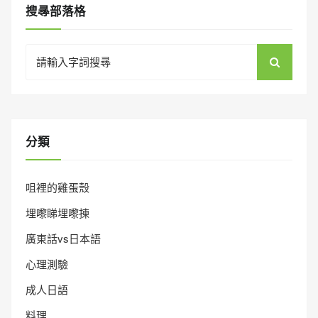
搜㝷部落格
Search
for:
分類
咀裡的雞蛋殼
埋嚟睇埋嚟揀
廣東話vs日本語
心理測驗
成人日語
料理