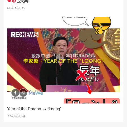
古天樂
02/01/2019
Year of the Dragon → “Loong”
11/02/2024