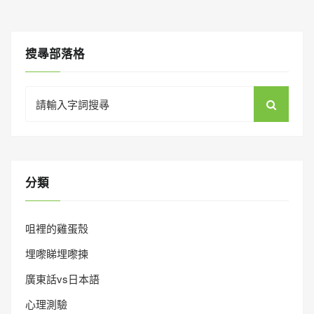
搜㝷部落格
Search
for:
分類
咀裡的雞蛋殼
埋嚟睇埋嚟揀
廣東話vs日本語
心理測驗