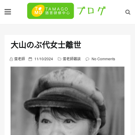
Skip
to
content
大山のぶ代女士離世
P
蛋老師
11/10/2024
蛋老師雜談
No Comments
o
s
t
e
d
o
n