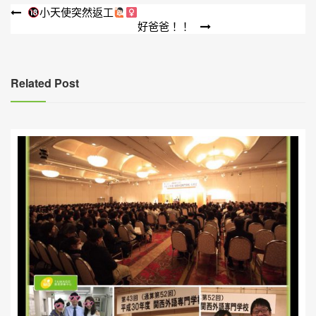
文
小天使突然返工
好爸爸！！
章
導
覽
Related Post