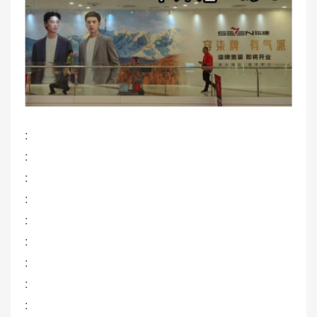
:
:
:
:
:
:
:
:
: