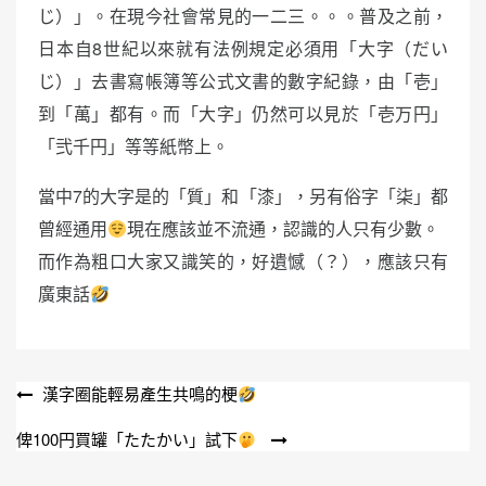
じ）」。在現今社會常見的一二三。。。普及之前，
日本自8世紀以來就有法例規定必須用「大字（だい
じ）」去書寫帳簿等公式文書的數字紀錄，由「壱」
到「萬」都有。而「大字」仍然可以見於「壱万円」
「弐千円」等等紙幣上。
當中7的大字是的「質」和「漆」，另有俗字「柒」都
曾經通用
現在應該並不流通，認識的人只有少數。
而作為粗口大家又識笑的，好遺憾（？），應該只有
廣東話
文
漢字圈能輕易產生共鳴的梗
章
俾100円買罐「たたかい」試下
導