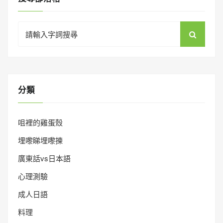
Search
for:
分類
咀裡的雞蛋殼
埋嚟睇埋嚟揀
廣東話vs日本語
心理測驗
成人日語
料理