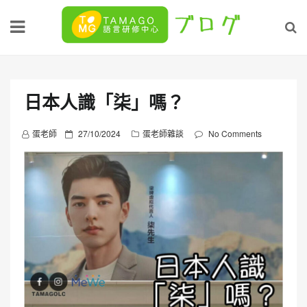
Skip
to
content
日本人識「柒」嗎？
P
蛋老師
27/10/2024
蛋老師雜談
No Comments
o
s
t
e
d
o
n