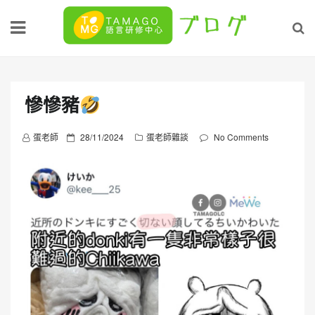
Skip
to
content
慘慘豬
P
蛋老師
28/11/2024
蛋老師雜談
No Comments
o
s
t
e
d
o
n