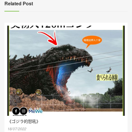
覽
Related Post
《ゴジラ的怒吼》
18/07/2022