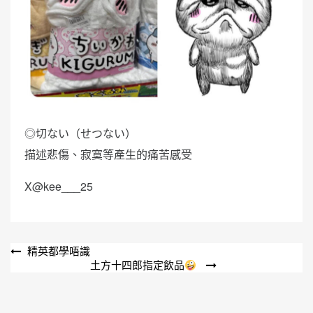
◎切ない（せつない）
描述悲傷、寂寞等產生的痛苦感受
X@kee___25
文
精英都學唔識
土方十四郎指定飲品
章
導