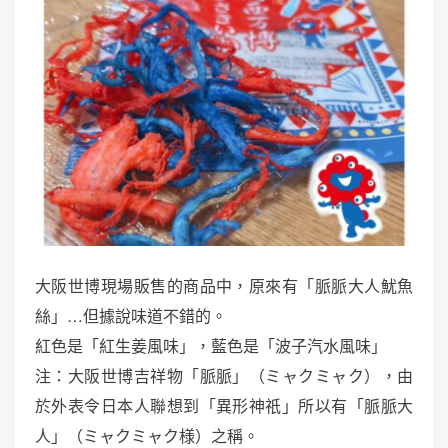
大阪世博現場販售的商品中，原來有「脈脈大人魷魚
絲」…但據說味道不錯的。
紅色是「紅生姜風味」，藍色是「波子汽水風味」
注：大阪世博吉祥物「脈脈」（ミャクミャク），由
於外表令日本人聯想到「異形神祇」所以有「脈脈大
人」（ミャクミャク様）之稱。