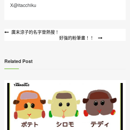
X@itacchiku
文
廣末涼子的名字登熱搜！
好強的粉筆畫！！
章
導
覽
Related Post