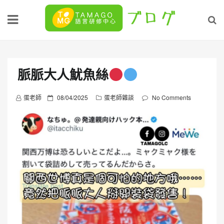
Skip
to
content
脈脈大人魷魚絲
P
蛋老師
08/04/2025
蛋老師雜談
No Comments
o
s
t
e
d
o
n